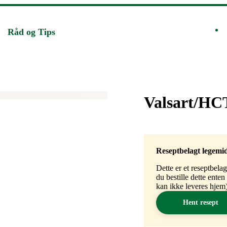
Råd og Tips
Merke
:
Valsart/HCT
Reseptbelagt legemi
Dette er et reseptbela
du bestille dette ente
kan ikke leveres hjem)
Hent resept