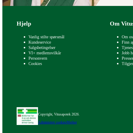
Bunntekst
Hjelp
Om Vitu
Vanlig stilte spørsmål
Om os
Kundeservice
Finn a
Salgsbetingelser
Tjenes
VI+ medlemsvilkår
Jobb h
Personvern
Press
Cookies
Tilgje
Copyright, Vitusapotek 2026.
Administrer cookies
Merker