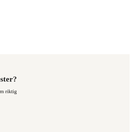
ester?
m riktig