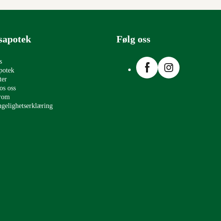
sapotek
Følg oss
Facebook
Instagram
s
potek
ter
os oss
erom
ngelighetserklæring