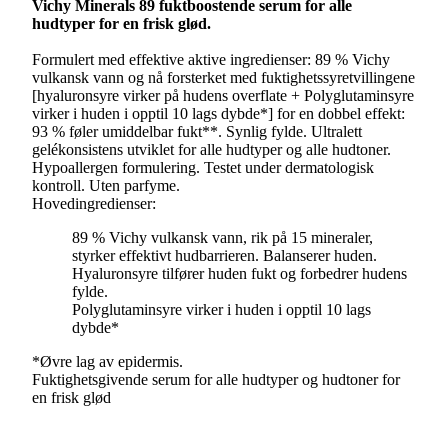
Vichy Minerals 89 f
uktboostende serum for alle
hudtyper for en frisk glød.
Formulert med effektive aktive ingredienser: 89 % Vichy
vulkansk vann og nå forsterket med fuktighetssyretvillingene
[hyaluronsyre virker på hudens overflate + Polyglutaminsyre
virker i huden i opptil 10 lags dybde*] for en dobbel effekt:
93 % føler umiddelbar fukt**. Synlig fylde. Ultralett
gelékonsistens utviklet for alle hudtyper og alle hudtoner.
Hypoallergen formulering. Testet under dermatologisk
kontroll. Uten parfyme.
Hovedingredienser:
89 % Vichy vulkansk vann, rik på 15 mineraler,
styrker effektivt hudbarrieren. Balanserer huden.
Hyaluronsyre tilfører huden fukt og forbedrer hudens
fylde.
Polyglutaminsyre virker i huden i opptil 10 lags
dybde*
*Øvre lag av epidermis.
Fuktighetsgivende serum for alle hudtyper og hudtoner for
en frisk glød