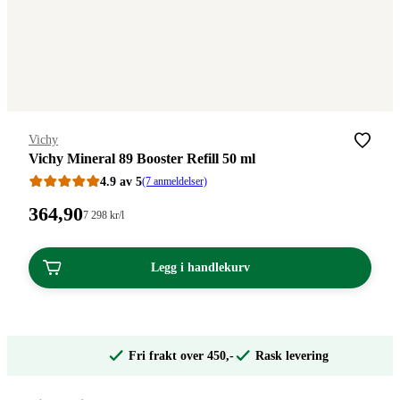
Merke
:
Vichy
Vichy Mineral 89 Booster Refill 50 ml
4.9 av 5
(7 anmeldelser)
Pris:
364
,90
Stykkpris:
7 298
kr
/l
7
364,90
298,00/l
kroner.
kroner.
Legg i handlekurv
Fri frakt over 450,-
Rask levering