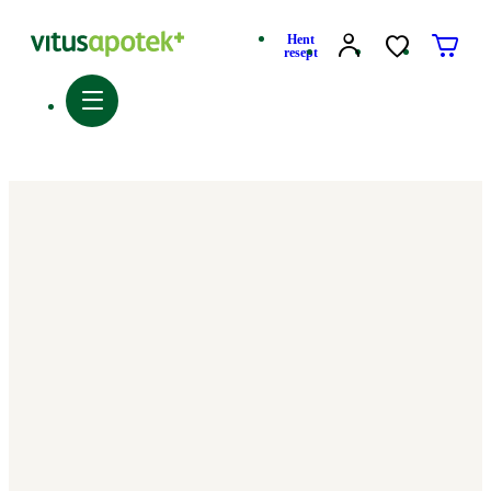
Hent
resept