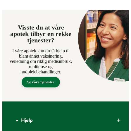
Visste du at våre
apotek tilbyr en rekke
tjenester?
I våre apotek kan du få hjelp til
blant annet vaksinering,
veiledning om riktig medisinbruk,
multidose og
hudpleiebehandlinger.
Se våre tjenester
Bunntekst
Hjelp