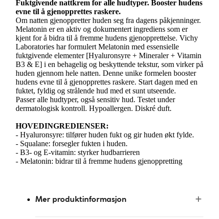
Fuktgivende nattkrem for alle hudtyper. Booster hudens
evne til å gjenopprettes raskere.
Om natten gjenoppretter huden seg fra dagens påkjenninger.
Melatonin er en aktiv og dokumentert ingrediens som er
kjent for å bidra til å fremme hudens gjenopprettelse. Vichy
Laboratories har formulert Melatonin med essensielle
fuktgivende elementer [Hyaluronsyre + Mineraler + Vitamin
B3 & E] i en behagelig og beskyttende tekstur, som virker på
huden gjennom hele natten. Denne unike formelen booster
hudens evne til å gjenopprettes raskere. Start dagen med en
fuktet, fyldig og strålende hud med et sunt utseende.
Passer alle hudtyper, også sensitiv hud. Testet under
dermatologisk kontroll. Hypoallergen. Diskré duft.
HOVEDINGREDIENSER:
- Hyaluronsyre: tilfører huden fukt og gir huden økt fylde.
- Squalane: forsegler fukten i huden.
- B3- og E-vitamin: styrker hudbarrieren
- Melatonin: bidrar til å fremme hudens gjenoppretting
Mer produktinformasjon