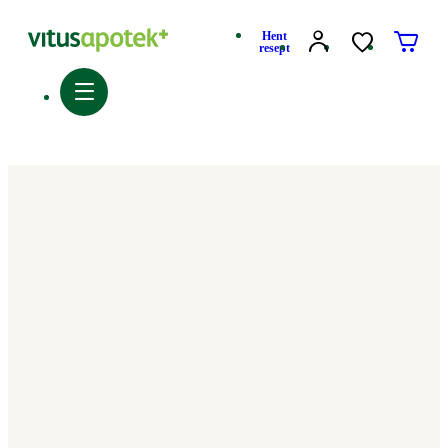
Hent
resept