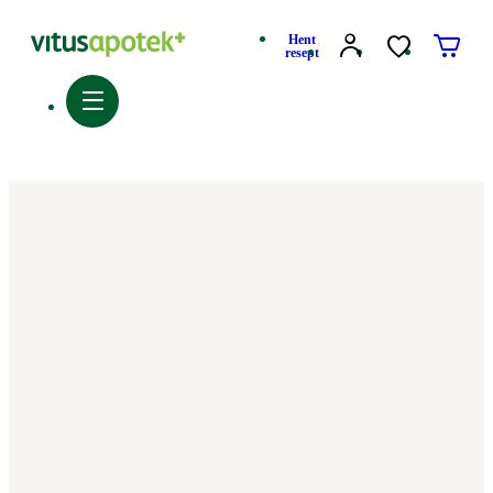
Hent
resept