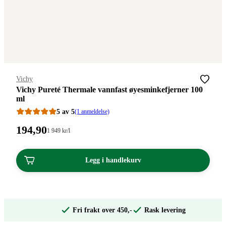
Merke
:
Vichy
Vichy Pureté Thermale vannfast øyesminkefjerner 100
ml
5 av 5
(1 anmeldelse)
Pris:
194
,90
Stykkpris:
1 949
kr
/l
1
194,90
949,00/l
kroner.
kroner.
Legg i handlekurv
Fri frakt over 450,-
Rask levering