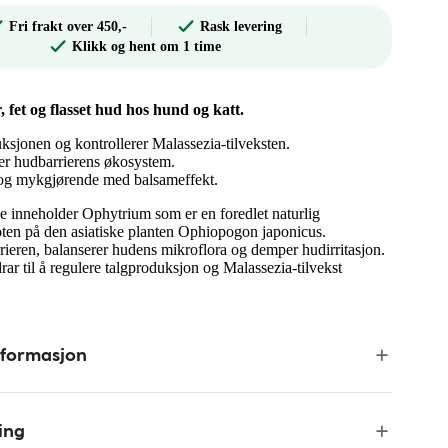
Fri frakt over 450,-
Rask levering
Klikk og hent om 1 time
 fet og flasset hud hos hund og katt.
ksjonen og kontrollerer Malassezia-tilveksten.
er hudbarrierens økosystem.
og mykgjørende med balsameffekt.
 inneholder Ophytrium som er en foredlet naturlig
roten på den asiatiske planten Ophiopogon japonicus.
ieren, balanserer hudens mikroflora og demper hudirritasjon.
r til å regulere talgproduksjon og Malassezia-tilvekst
nformasjon
ing