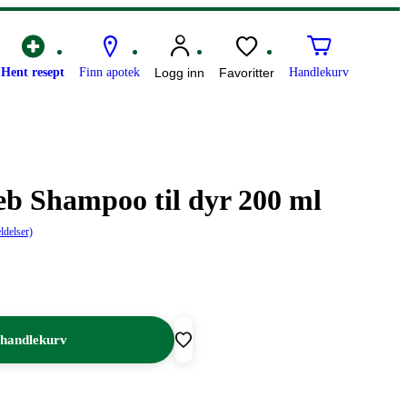
Hent resept
Finn apotek
Logg inn
Favoritter
Handlekurv
b Shampoo til dyr 200 ml
ldelser)
 handlekurv