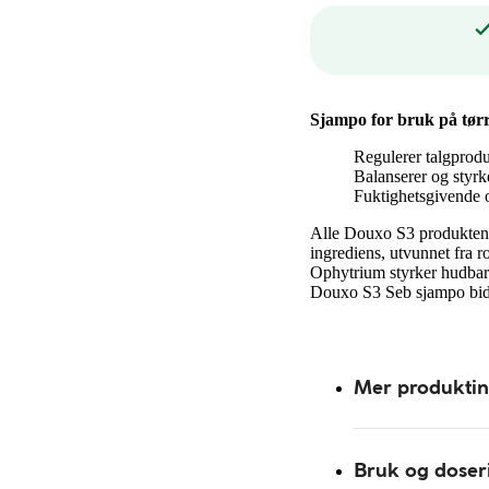
Sjampo for bruk på tørr,
Regulerer talgprodu
Balanserer og styrk
Fuktighetsgivende 
Alle Douxo S3 produktene
ingrediens, utvunnet fra 
Ophytrium styrker hudbarr
Douxo S3 Seb sjampo bidra
Mer produkti
Bruk og doser