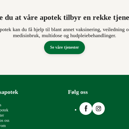
e du at våre apotek tilbyr en rekke tjen
apotek kan du få hjelp til blant annet vaksinering, veiledning o
medisinbruk, multidose og hudpleiebehandlinger.
Se våre tjenester
sapotek
Følg oss
Facebook
Instagram
s
potek
ter
os oss
erom