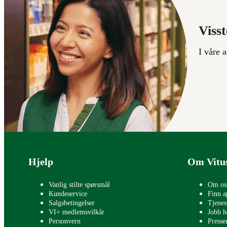
Visst
I våre 
Bunntekst
Hjelp
Om Vitu
Vanlig stilte spørsmål
Om os
Kundeservice
Finn a
Salgsbetingelser
Tjenes
VI+ medlemsvilkår
Jobb h
Personvern
Press