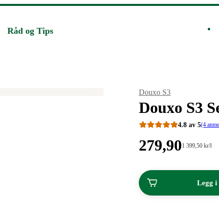
Råd og Tips
Merke
:
Douxo S3
Douxo S3 Se
4.8 av 5
(4 anme
Pris:
279
,90
Stykkpris:
1 399
,50
kr
/l
1
279,90
399,50/l
kroner.
kroner.
Legg i