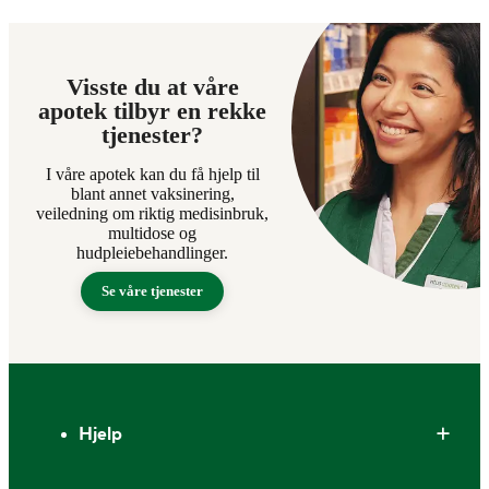
Visste du at våre
apotek tilbyr en rekke
tjenester?
I våre apotek kan du få hjelp til
blant annet vaksinering,
veiledning om riktig medisinbruk,
multidose og
hudpleiebehandlinger.
Se våre tjenester
Bunntekst
Hjelp