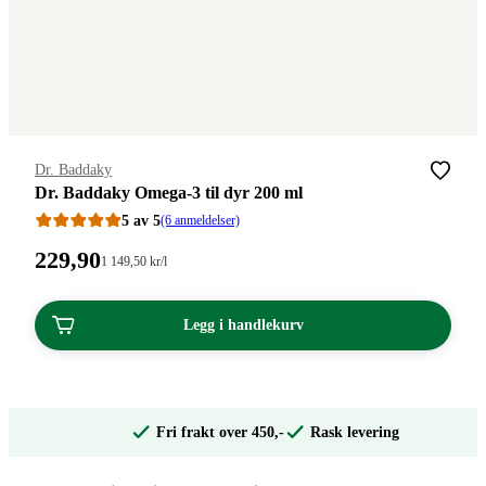
Merke
:
Dr. Baddaky
Dr. Baddaky Omega-3 til dyr 200 ml
5 av 5
(6 anmeldelser)
Pris:
229
,90
Stykkpris:
1 149
,50
kr
/l
1
229,90
149,50/l
kroner.
kroner.
Legg i handlekurv
Fri frakt over 450,-
Rask levering