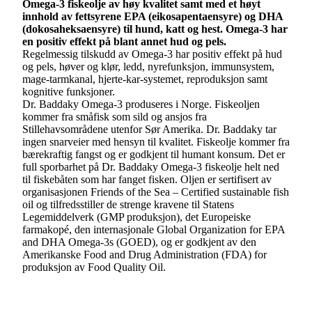
Omega-3 fiskeolje av høy kvalitet samt med et høyt
innhold av fettsyrene EPA (eikosapentaensyre) og DHA
(dokosaheksaensyre) til hund, katt og hest. Omega-3 har
en positiv effekt på blant annet hud og pels.
Regelmessig tilskudd av Omega-3 har positiv effekt på hud
og pels, høver og klør, ledd, nyrefunksjon, immunsystem,
mage-tarmkanal, hjerte-kar-systemet, reproduksjon samt
kognitive funksjoner.
Dr. Baddaky Omega-3 produseres i Norge. Fiskeoljen
kommer fra småfisk som sild og ansjos fra
Stillehavsområdene utenfor Sør Amerika. Dr. Baddaky tar
ingen snarveier med hensyn til kvalitet. Fiskeolje kommer fra
bærekraftig fangst og er godkjent til humant konsum. Det er
full sporbarhet på Dr. Baddaky Omega-3 fiskeolje helt ned
til fiskebåten som har fanget fisken. Oljen er sertifisert av
organisasjonen Friends of the Sea – Certified sustainable fish
oil og tilfredsstiller de strenge kravene til Statens
Legemiddelverk (GMP produksjon), det Europeiske
farmakopé, den internasjonale Global Organization for EPA
and DHA Omega-3s (GOED), og er godkjent av den
Amerikanske Food and Drug Administration (FDA) for
produksjon av Food Quality Oil.