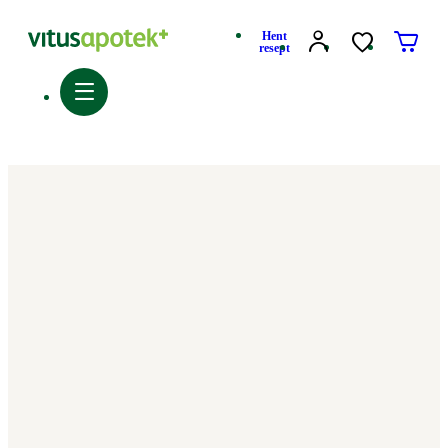
Hent
resept