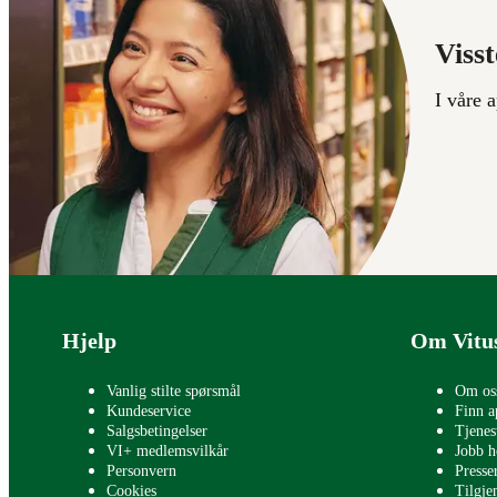
Visst
I våre 
Bunntekst
Hjelp
Om Vitu
Vanlig stilte spørsmål
Om os
Kundeservice
Finn a
Salgsbetingelser
Tjenes
VI+ medlemsvilkår
Jobb h
Personvern
Press
Cookies
Tilgje