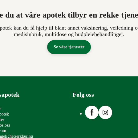
e du at våre apotek tilbyr en rekke tjen
apotek kan du få hjelp til blant annet vaksinering, veiledning o
medisinbruk, multidose og hudpleiebehandlinger.
Se våre tjenester
sapotek
Følg oss
Facebook
Instagram
s
potek
ter
os oss
erom
ngelighetserklæring