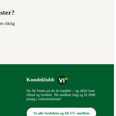
ester?
m riktig
Kundeklubb
Du får bonus på alt du handler – og alltid faste
tilbud og fordeler. Bli medlem idag og få 2000
poeng i velkomstbonus!
Se alle fordelene og bli VI+ medlem