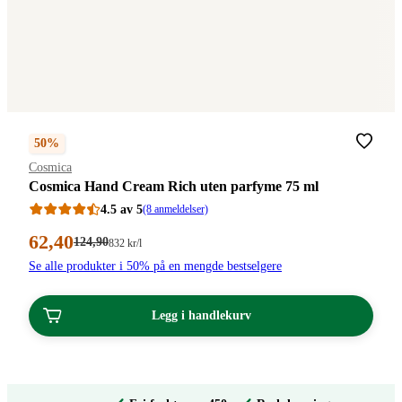
50%
Merke
:
Cosmica
Cosmica Hand Cream Rich uten parfyme 75 ml
4.5 av 5
(8 anmeldelser)
Nåværende
62
,40
Førpris:
124
,90
Stykkpris:
832
kr
/l
124,90
832,00/l
pris:
Se alle produkter i 50% på en mengde bestselgere
kroner.
kroner.
62,40
kroner.
Legg i handlekurv