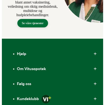
blant annet vaksinering,
veiledning om riktig medisinbruk,
multidose og
hudpleiebehandlinger.
Se våre tjenester
Bunntekst
Hjelp
Om Vitusapotek
Følg oss
Kundeklubb