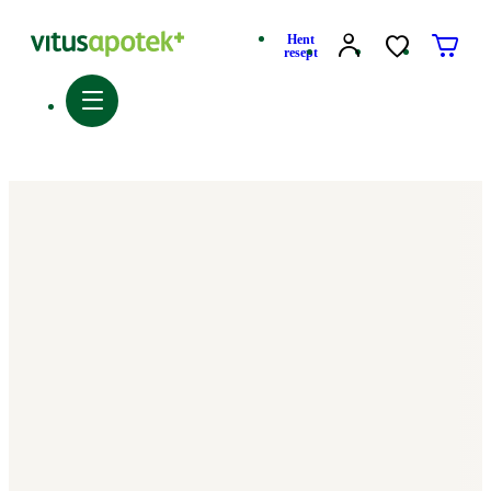
Hent
resept