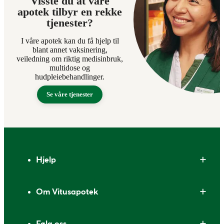
Visste du at våre
apotek tilbyr en rekke
tjenester?
I våre apotek kan du få hjelp til
blant annet vaksinering,
veiledning om riktig medisinbruk,
multidose og
hudpleiebehandlinger.
Se våre tjenester
Bunntekst
Hjelp
Om Vitusapotek
Følg oss