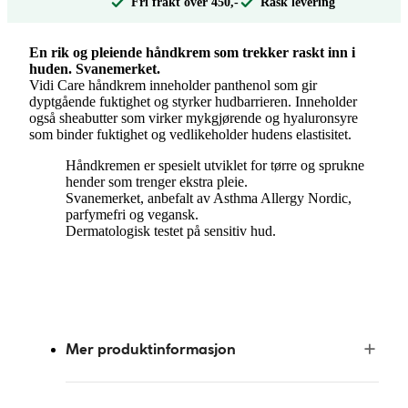
Fri frakt over 450,-
Rask levering
En rik og pleiende håndkrem som trekker raskt inn i
huden. Svanemerket.
Vidi Care håndkrem inneholder panthenol som gir
dyptgående fuktighet og styrker hudbarrieren. Inneholder
også sheabutter som virker mykgjørende og hyaluronsyre
som binder fuktighet og vedlikeholder hudens elastisitet.
Håndkremen er spesielt utviklet for tørre og sprukne
hender som trenger ekstra pleie.
Svanemerket, anbefalt av Asthma Allergy Nordic,
parfymefri og vegansk.
Dermatologisk testet på sensitiv hud.
Mer produktinformasjon