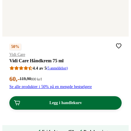
50%
Merke
:
Vidi Care
Vidi Care Håndkrem 75 ml
4.4 av 5
(5 anmeldelser)
Nåværende
60
,-
Førpris:
119
,90
Stykkpris:
800
kr
/l
119,90
800,00/l
pris:
Se alle produkter i 50% på en mengde bestselgere
kroner.
kroner.
60,00
kroner.
Legg i handlekurv