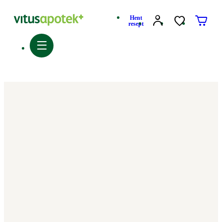
Hent
resept