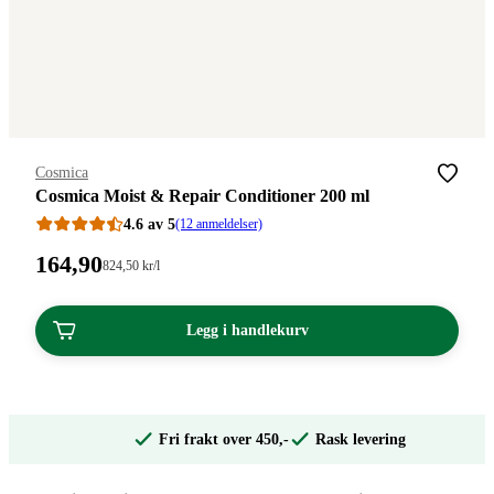
Merke
:
Cosmica
Cosmica Moist & Repair Conditioner 200 ml
4.6 av 5
(12 anmeldelser)
Pris:
164
,90
Stykkpris:
824
,50
kr
/l
824,50/l
164,90
kroner.
kroner.
Legg i handlekurv
Fri frakt over 450,-
Rask levering