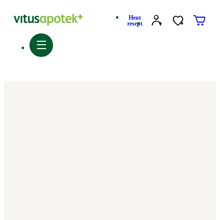
Hent
resept