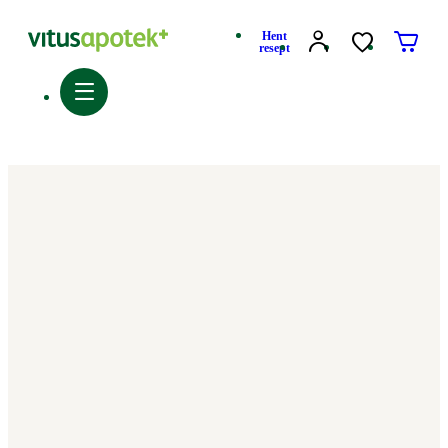
Hent
resept