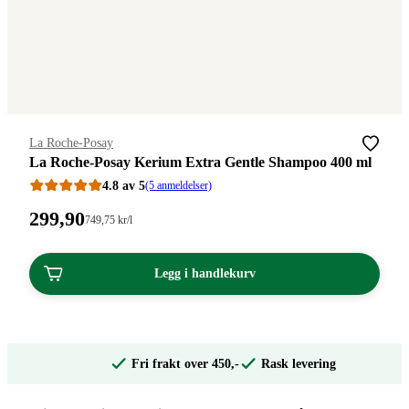
Merke
:
La Roche-Posay
La Roche-Posay Kerium Extra Gentle Shampoo 400 ml
4.8 av 5
(5 anmeldelser)
Pris:
299
,90
Stykkpris:
749
,75
kr
/l
749,75/l
299,90
kroner.
kroner.
Legg i handlekurv
Fri frakt over 450,-
Rask levering