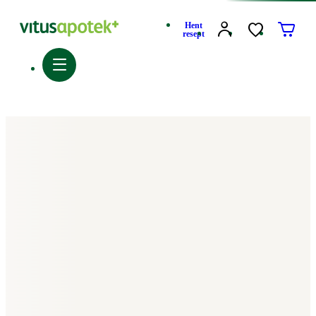
Hent
resept