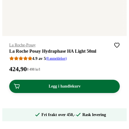
Merke
:
La Roche-Posay
La Roche Posay Hydraphase HA Light 50ml
4.9 av 5
(8 anmeldelser)
Pris:
424
,90
Stykkpris:
8 498
kr
/l
8
424,90
498,00/l
kroner.
kroner.
Legg i handlekurv
Fri frakt over 450,-
Rask levering