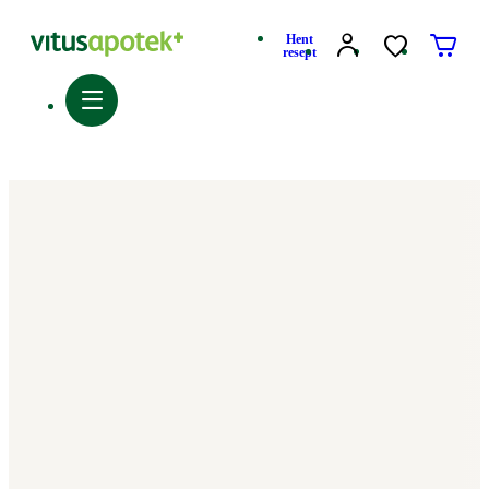
Hent
resept