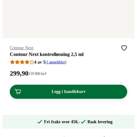
Merke
:
Contour Next
Contour Next kontrolløsning 2,5 ml
4 av 5
(1 anmeldelse)
Pris:
299
,90
Stykkpris:
119 960
kr
/l
119
299,90
960,00/l
kroner.
kroner.
Legg i handlekurv
Fri frakt over 450,-
Rask levering