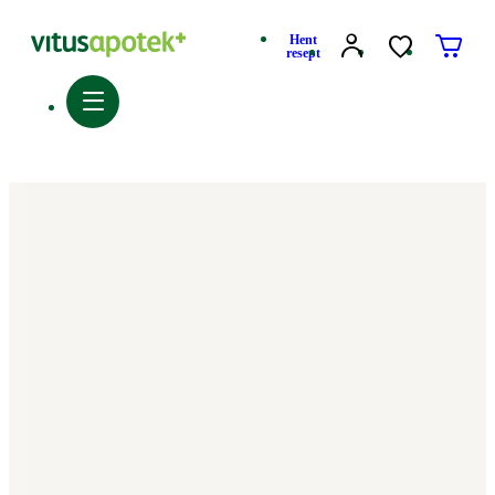
Hent
resept