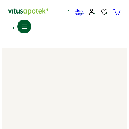
Hent
resept