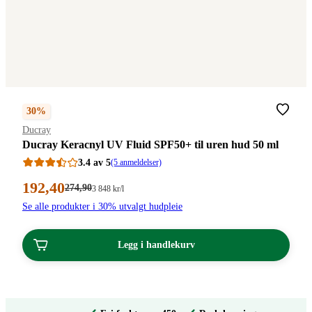
30%
Merke
:
Ducray
Ducray Keracnyl UV Fluid SPF50+ til uren hud 50 ml
3.4 av 5
(5 anmeldelser)
Nåværende
192
,40
Førpris:
274
,90
Stykkpris:
3 848
kr
/l
274,90
3
pris:
Se alle produkter i 30% utvalgt hudpleie
kroner.
848,00/l
192,40
kroner.
kroner.
Legg i handlekurv