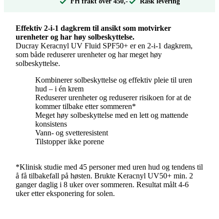
Fri frakt over 450,-
Rask levering
Effektiv 2-i-1 dagkrem til ansikt som motvirker
urenheter og har høy solbeskyttelse.
Ducray Keracnyl UV Fluid SPF50+ er en 2-i-1 dagkrem,
som både reduserer urenheter og har meget høy
solbeskyttelse.
Kombinerer solbeskyttelse og effektiv pleie til uren
hud – i én krem
Reduserer urenheter og reduserer risikoen for at de
kommer tilbake etter sommeren*
Meget høy solbeskyttelse med en lett og mattende
konsistens
Vann- og svetteresistent
Tilstopper ikke porene
*Klinisk studie med 45 personer med uren hud og tendens til
å få tilbakefall på høsten. Brukte Keracnyl UV50+ min. 2
ganger daglig i 8 uker over sommeren. Resultat målt 4-6
uker etter eksponering for solen.