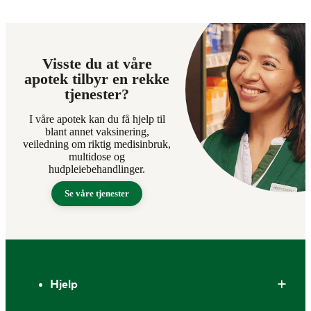
Visste du at våre
apotek tilbyr en rekke
tjenester?
I våre apotek kan du få hjelp til
blant annet vaksinering,
veiledning om riktig medisinbruk,
multidose og
hudpleiebehandlinger.
Se våre tjenester
Bunntekst
Hjelp