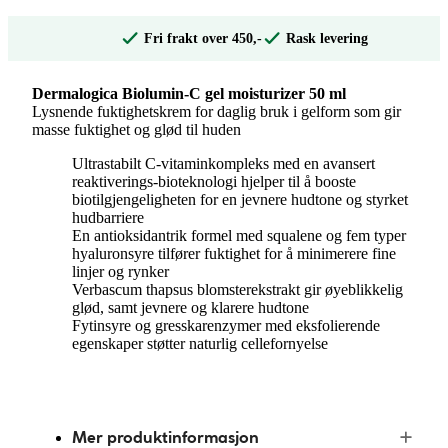
Fri frakt over 450,-
Rask levering
Dermalogica Biolumin-C gel moisturizer 50 ml
Lysnende fuktighetskrem for daglig bruk i gelform som gir
masse fuktighet og glød til huden
Ultrastabilt C-vitaminkompleks med en avansert
reaktiverings-bioteknologi hjelper til å booste
biotilgjengeligheten for en jevnere hudtone og styrket
hudbarriere
En antioksidantrik formel med squalene og fem typer
hyaluronsyre tilfører fuktighet for å minimerere fine
linjer og rynker
Verbascum thapsus blomsterekstrakt gir øyeblikkelig
glød, samt jevnere og klarere hudtone
Fytinsyre og gresskarenzymer med eksfolierende
egenskaper støtter naturlig cellefornyelse
Mer produktinformasjon