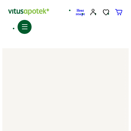
Hent
resept