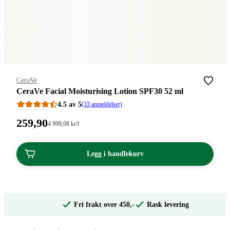
Merke
:
CeraVe
CeraVe Facial Moisturising Lotion SPF30 52 ml
4.5 av 5
(33 anmeldelser)
Pris:
259
,90
Stykkpris:
4 998
,08
kr
/l
4
259,90
998,08/l
kroner.
kroner.
Legg i handlekurv
Fri frakt over 450,-
Rask levering