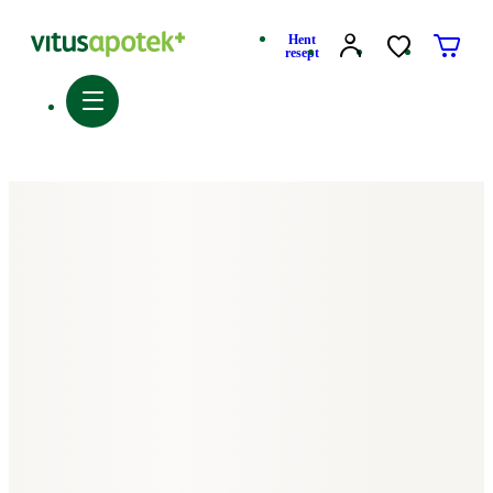
Hent
resept