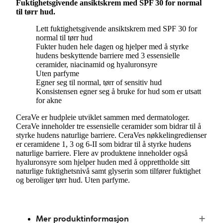
Fuktighetsgivende ansiktskrem med SPF 30 for normal
til tørr hud.
Lett fuktighetsgivende ansiktskrem med SPF 30 for
normal til tørr hud
Fukter huden hele dagen og hjelper med å styrke
hudens beskyttende barriere med 3 essensielle
ceramider, niacinamid og hyaluronsyre
Uten parfyme
Egner seg til normal, tørr of sensitiv hud
Konsistensen egner seg å bruke for hud som er utsatt
for akne
CeraVe er hudpleie utviklet sammen med dermatologer.
CeraVe inneholder tre essensielle ceramider som bidrar til å
styrke hudens naturlige barriere. CeraVes nøkkelingredienser
er ceramidene 1, 3 og 6-II som bidrar til å styrke hudens
naturlige barriere. Flere av produktene inneholder også
hyaluronsyre som hjelper huden med å opprettholde sitt
naturlige fuktighetsnivå samt glyserin som tilfører fuktighet
og beroliger tørr hud. Uten parfyme.
Mer produktinformasjon