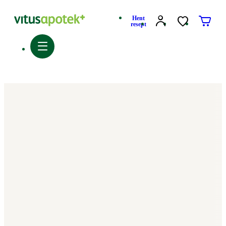
Hent
resept