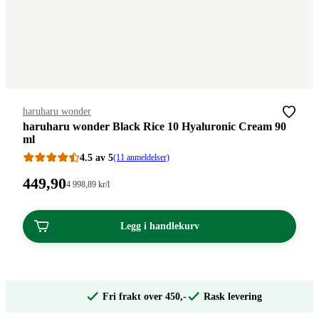
Merke
:
haruharu wonder
haruharu wonder Black Rice 10 Hyaluronic Cream 90
ml​
4.5 av 5
(11 anmeldelser)
Pris:
449
,90
Stykkpris:
4 998
,89
kr
/l
4
449,90
998,89/l
kroner.
kroner.
Legg i handlekurv
Fri frakt over 450,-
Rask levering