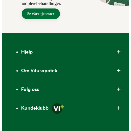
hudpleiebehandlinger.
Se våre tjenester
Bunntekst
Hjelp
Om Vitusapotek
Følg oss
Kundeklubb