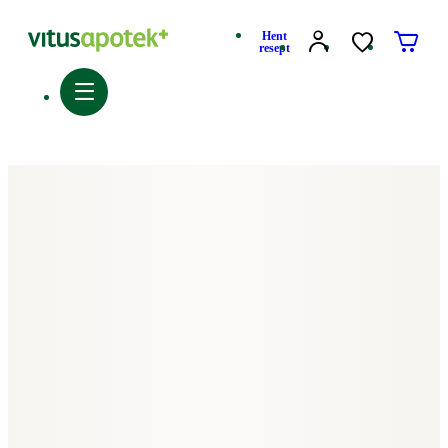
Hent
resept