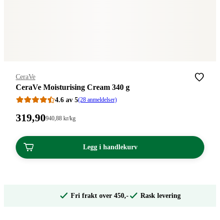
Merke
:
CeraVe
CeraVe Moisturising Cream 340 g
4.6 av 5
(28 anmeldelser)
Pris:
319
,90
Stykkpris:
940
,88
kr
/kg
940,88/kg
319,90
kroner.
kroner.
Legg i handlekurv
Fri frakt over 450,-
Rask levering