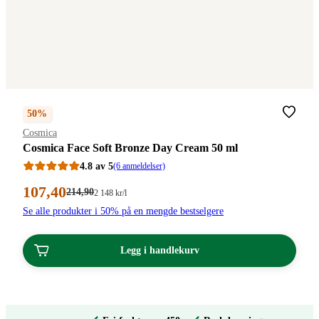
50%
Merke
:
Cosmica
Cosmica Face Soft Bronze Day Cream 50 ml
4.8 av 5
(6 anmeldelser)
Nåværende
107
,40
Førpris:
214
,90
Stykkpris:
2 148
kr
/l
214,90
2
pris:
Se alle produkter i 50% på en mengde bestselgere
kroner.
148,00/l
107,40
kroner.
kroner.
Legg i handlekurv