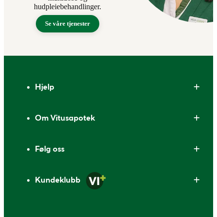
hudpleiebehandlinger.
Se våre tjenester
Bunntekst
Hjelp
Om Vitusapotek
Følg oss
Kundeklubb