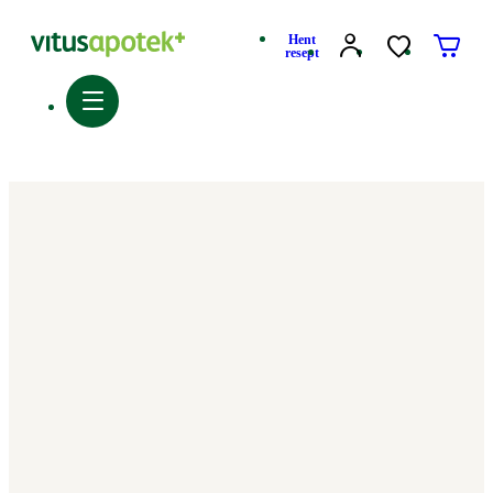
Hent
resept