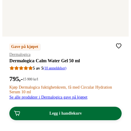
Gave på kjøpet
Merke
:
Dermalogica
Dermalogica Calm Water Gel 50 ml
5 av 5
(10 anmeldelser)
Pris:
795
,-
Stykkpris:
15 900
kr
/l
15
795,00
Kjøp Dermalogica fuktighetskrem, få med Circular Hydration
900,00/l
Serum 10 ml
kroner.
kroner.
Se alle produkter i Dermalogica gave på kjøpet
Legg i handlekurv