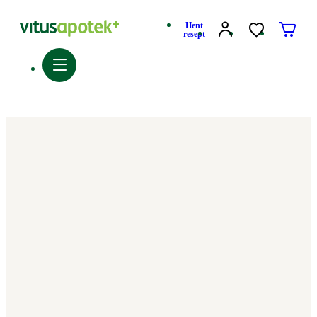
Hent
resept