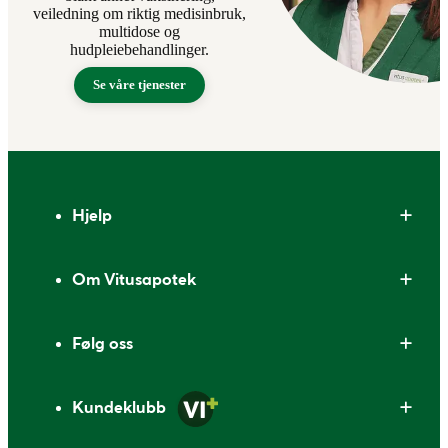
veiledning om riktig medisinbruk,
multidose og
hudpleiebehandlinger.
Se våre tjenester
Bunntekst
Hjelp
Om Vitusapotek
Følg oss
Kundeklubb