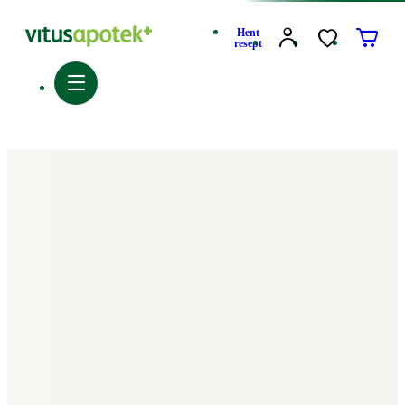
Hent
resept