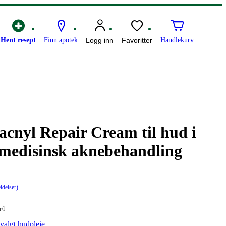
Hent resept
Finn apotek
Logg inn
Favoritter
Handlekurv
cnyl Repair Cream til hud i
 medisinsk aknebehandling
ldelser)
is:
r
/l
tvalgt hudpleie