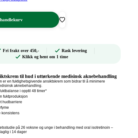
l
 handlekurv
Fri frakt over 450,-
Rask levering
Klikk og hent om 1 time
iktskrem til hud i uttørkende medisinsk aknebehandling
er en fuktighetsgivende ansiktskrem som bidrar til å minimere
medisinsk aknebehandling.
uktbalanse i opptil 48 timer*
n fuktproduksjon
t hudbarriere
arfyme
 konsistens
vitetsstudie på 26 voksne og unge i behandling med oral isotretinoin –
aglig i 14 dager