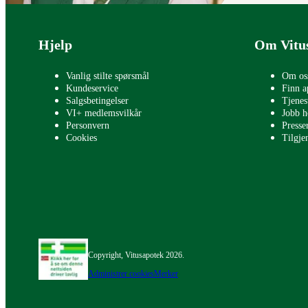
Bunntekst
Hjelp
Om Vitu
Vanlig stilte spørsmål
Om os
Kundeservice
Finn a
Salgsbetingelser
Tjenes
VI+ medlemsvilkår
Jobb h
Personvern
Press
Cookies
Tilgje
Copyright, Vitusapotek 2026.
Administrer cookies
Merker