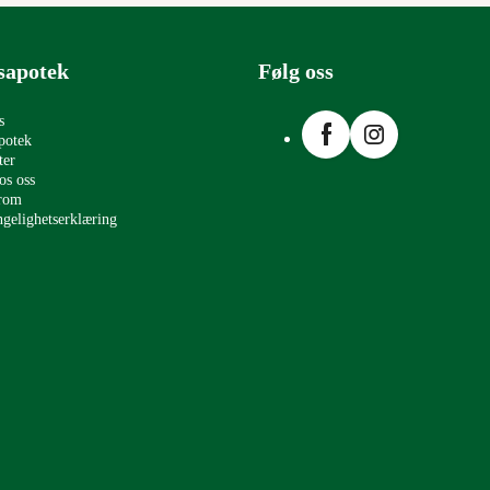
sapotek
Følg oss
Facebook
Instagram
s
potek
ter
os oss
erom
ngelighetserklæring