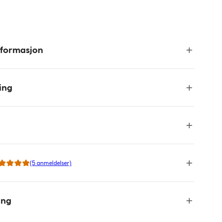
nformasjon
ing
(5 anmeldelser)
ing