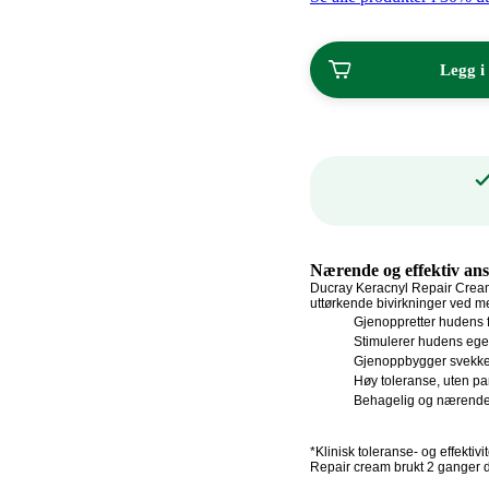
pris:
778,00/
kroner.
188,90
Legg i
kroner.
Nærende og effektiv ans
Ducray Keracnyl Repair Cream 
uttørkende bivirkninger ved 
Gjenoppretter hudens f
Stimulerer hudens ege
Gjenoppbygger svekke
Høy toleranse, uten p
Behagelig og nærende
*Klinisk toleranse- og effekti
Repair cream brukt 2 ganger d