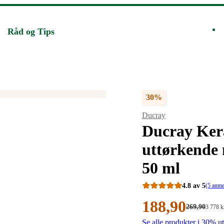
Råd og Tips
30%
Merke
:
Ducray
Ducray Kera
uttørkende
50 ml
4.8 av 5
(5 anme
Nåværende
188
,90
Førpris:
269
,90
Stykkpr
3 778
k
269,90
3
Se alle produkter i 30% u
kroner.