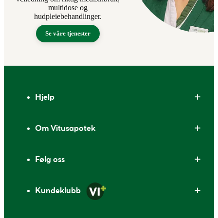
multidose og
hudpleiebehandlinger.
Se våre tjenester
Bunntekst
Hjelp
Om Vitusapotek
Følg oss
Kundeklubb