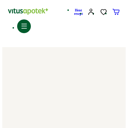
Hent
resept