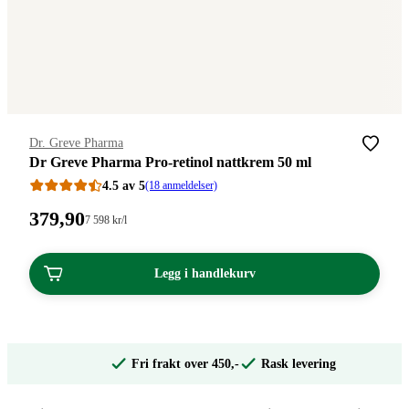
Merke
:
Dr. Greve Pharma
Dr Greve Pharma Pro-retinol nattkrem 50 ml
4.5 av 5
(18 anmeldelser)
Pris:
379
,90
Stykkpris:
7 598
kr
/l
7
379,90
598,00/l
kroner.
kroner.
Legg i handlekurv
Fri frakt over 450,-
Rask levering