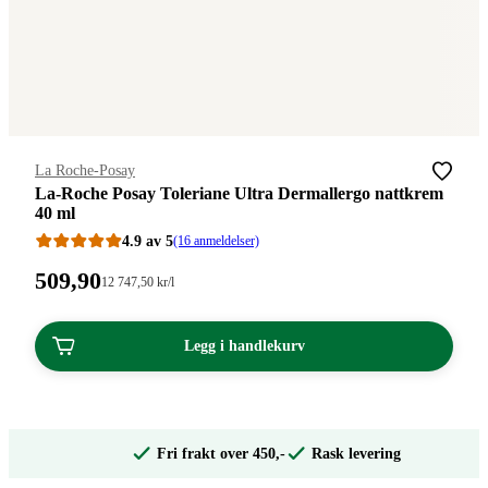
Merke
:
La Roche-Posay
La-Roche Posay Toleriane Ultra Dermallergo nattkrem
40 ml
4.9 av 5
(16 anmeldelser)
Pris:
509
,90
Stykkpris:
12 747
,50
kr
/l
12
509,90
747,50/l
kroner.
kroner.
Legg i handlekurv
Fri frakt over 450,-
Rask levering