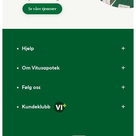
Se våre tjenester
Bunntekst
Hjelp
Om Vitusapotek
Følg oss
Kundeklubb