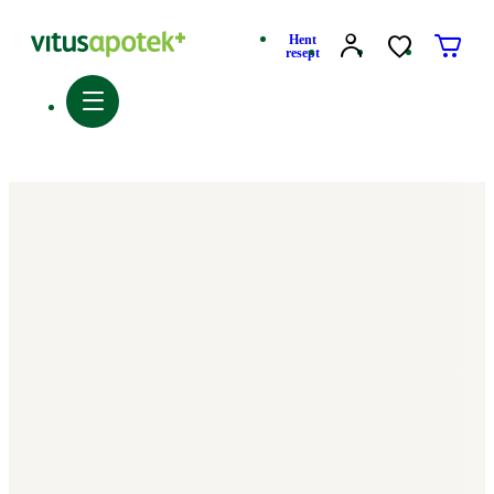
Hent
resept