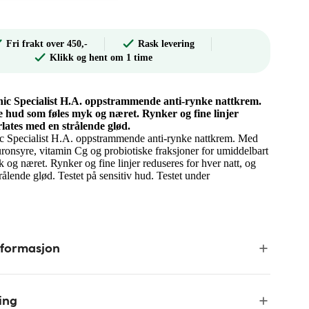
Fri frakt over 450,-
Rask levering
Klikk og hent om 1 time
nic Specialist H.A. oppstrammende anti-rynke nattkrem.
e hud som føles myk og næret. Rynker og fine linjer
lates med en strålende glød.
ic Specialist H.A. oppstrammende anti-rynke nattkrem. Med
uronsyre, vitamin Cg og probiotiske fraksjoner for umiddelbart
 og næret. Rynker og fine linjer reduseres for hver natt, og
rålende glød. Testet på sensitiv hud. Testet under
nformasjon
ing