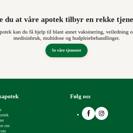
e du at våre apotek tilbyr en rekke tjen
apotek kan du få hjelp til blant annet vaksinering, veiledning o
medisinbruk, multidose og hudpleiebehandlinger.
Se våre tjenester
sapotek
Følg oss
Facebook
Instagram
s
potek
ter
os oss
erom