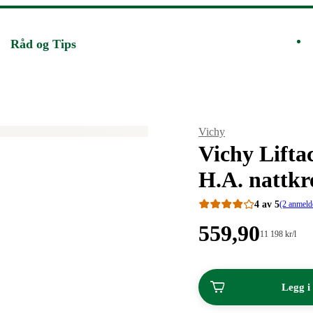
Råd og Tips
Merke
:
Vichy
Vichy Liftac
H.A. nattk
4 av 5
(2 anmeld
Pris:
559
,90
Stykkpris:
11 198
kr
/l
11
559,90
198,00/l
kroner.
kroner.
Legg i