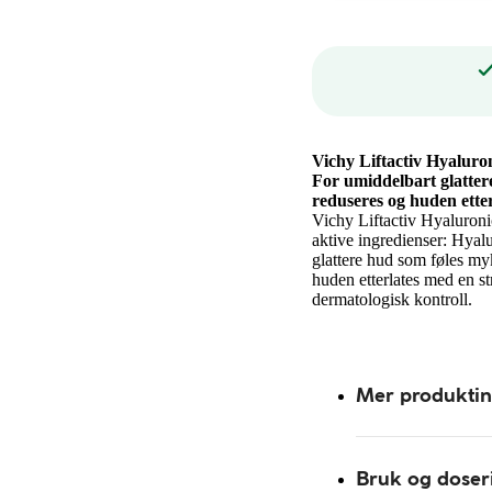
Vichy Liftactiv Hyaluro
For umiddelbart glatter
reduseres og huden etter
Vichy Liftactiv Hyaluron
aktive ingredienser: Hyal
glattere hud som føles myk
huden etterlates med en st
dermatologisk kontroll.
Mer produkti
Bruk og doser