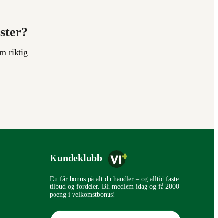
ester?
m riktig
Kundeklubb
Du får bonus på alt du handler – og alltid faste
tilbud og fordeler. Bli medlem idag og få 2000
poeng i velkomstbonus!