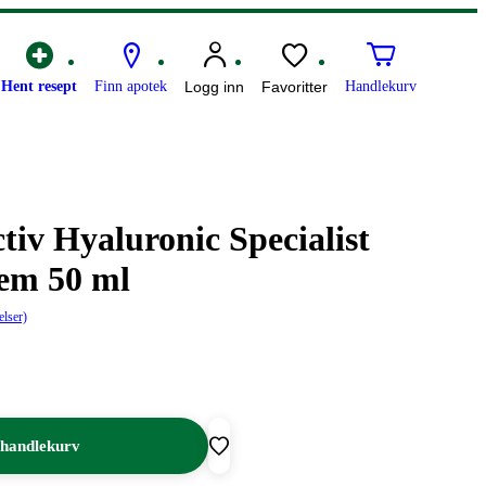
Hent resept
Finn apotek
Logg inn
Favoritter
Handlekurv
tiv Hyaluronic Specialist
rem 50 ml
elser)
 handlekurv