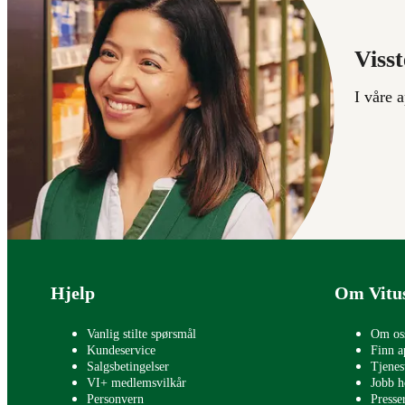
Visst
I våre 
Bunntekst
Hjelp
Om Vitu
Vanlig stilte spørsmål
Om os
Kundeservice
Finn a
Salgsbetingelser
Tjenes
VI+ medlemsvilkår
Jobb h
Personvern
Press