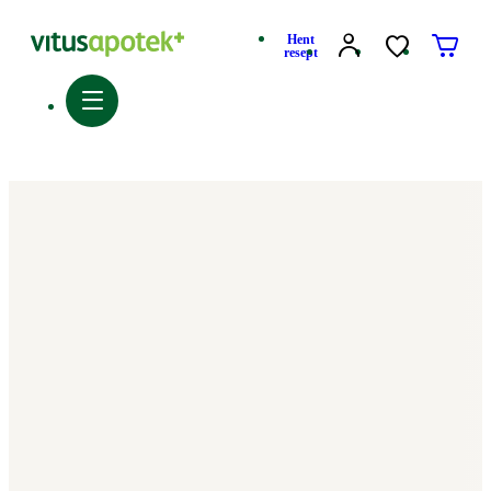
Hent
resept