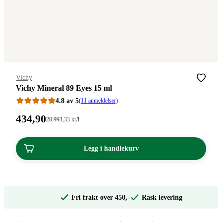
Merke
:
Vichy
Vichy Mineral 89 Eyes 15 ml
4.8 av 5
(11 anmeldelser)
Pris:
434
,90
Stykkpris:
28 993
,33
kr
/l
28
434,90
993,33/l
kroner.
kroner.
Legg i handlekurv
Fri frakt over 450,-
Rask levering