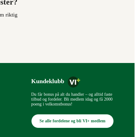
ester?
m riktig
Kundeklubb
Du får bonus på alt du handler – og alltid faste
tilbud og fordeler. Bli medlem idag og få 2000
poeng i velkomstbonus!
Se alle fordelene og bli VI+ medlem