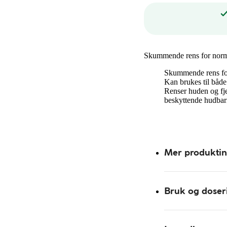
Skummende rens for normal
Skummende rens for
Kan brukes til både
Renser huden og fje
beskyttende hudbarr
Mer produkti
Bruk og doser