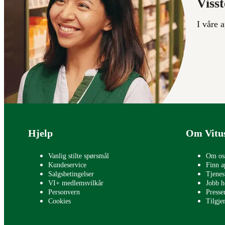
Visst
I våre 
Bunntekst
Hjelp
Om Vitu
Vanlig stilte spørsmål
Om os
Kundeservice
Finn a
Salgsbetingelser
Tjenes
VI+ medlemsvilkår
Jobb h
Personvern
Press
Cookies
Tilgje