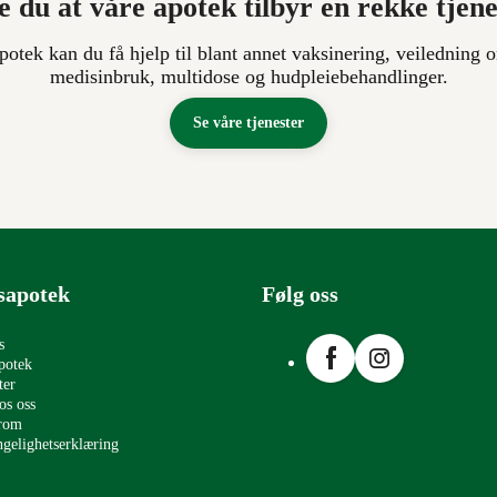
e du at våre apotek tilbyr en rekke tjen
apotek kan du få hjelp til blant annet vaksinering, veiledning o
medisinbruk, multidose og hudpleiebehandlinger.
Se våre tjenester
sapotek
Følg oss
Facebook
Instagram
s
potek
ter
os oss
erom
ngelighetserklæring