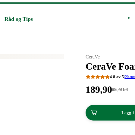
Råd og Tips
Merke
:
CeraVe
CeraVe Foa
4.8 av 5
(20 anm
Pris:
189
,90
Stykkpris:
804
,66
kr
/l
804,66/l
189,90
kroner.
kroner.
Legg i