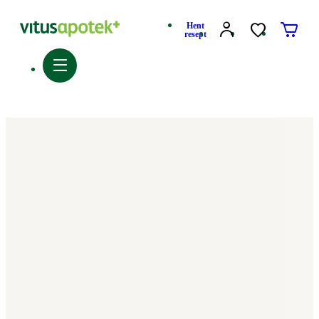
Hent
resept