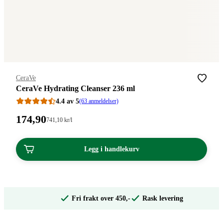
Merke
:
CeraVe
CeraVe Hydrating Cleanser 236 ml
4.4 av 5
(63 anmeldelser)
Pris:
174
,90
Stykkpris:
741
,10
kr
/l
741,10/l
174,90
kroner.
kroner.
Legg i handlekurv
Fri frakt over 450,-
Rask levering