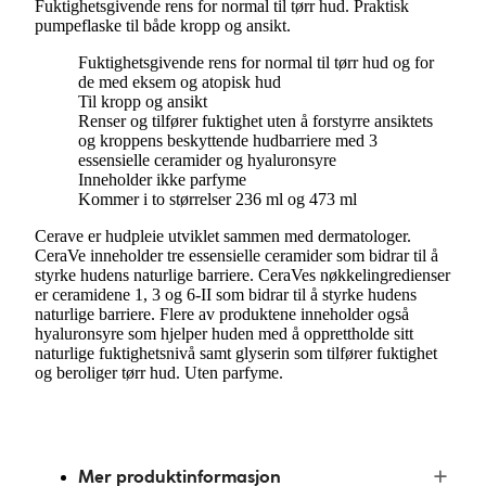
Fuktighetsgivende rens for normal til tørr hud. Praktisk
pumpeflaske til både kropp og ansikt.
Fuktighetsgivende rens for normal til tørr hud og for
de med eksem og atopisk hud
Til kropp og ansikt
Renser og tilfører fuktighet uten å forstyrre ansiktets
og kroppens beskyttende hudbarriere med 3
essensielle ceramider og hyaluronsyre
Inneholder ikke parfyme
Kommer i to størrelser 236 ml og 473 ml
Cerave er hudpleie utviklet sammen med dermatologer.
CeraVe inneholder tre essensielle ceramider som bidrar til å
styrke hudens naturlige barriere. CeraVes nøkkelingredienser
er ceramidene 1, 3 og 6-II som bidrar til å styrke hudens
naturlige barriere. Flere av produktene inneholder også
hyaluronsyre som hjelper huden med å opprettholde sitt
naturlige fuktighetsnivå samt glyserin som tilfører fuktighet
og beroliger tørr hud. Uten parfyme.
Mer produktinformasjon