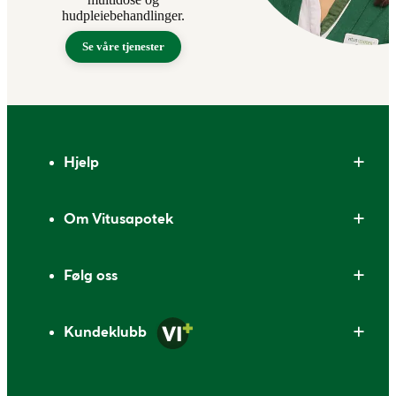
hudpleiebehandlinger.
Se våre tjenester
Bunntekst
Hjelp
Om Vitusapotek
Følg oss
Kundeklubb