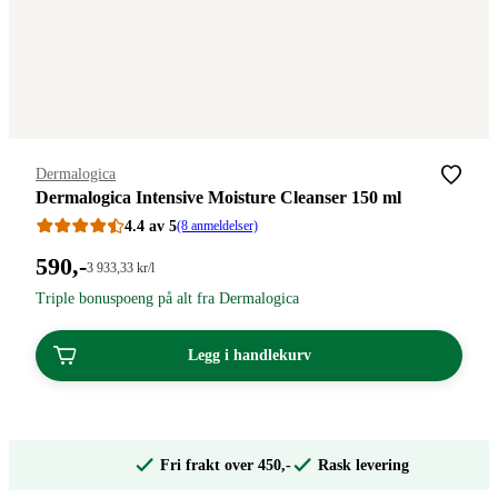
Merke
:
Dermalogica
Dermalogica Intensive Moisture Cleanser 150 ml
4.4 av 5
(8 anmeldelser)
Pris:
590
,-
Stykkpris:
3 933
,33
kr
/l
3
590,00
Triple bonuspoeng på alt fra Dermalogica
933,33/l
kroner.
kroner.
Legg i handlekurv
Fri frakt over 450,-
Rask levering