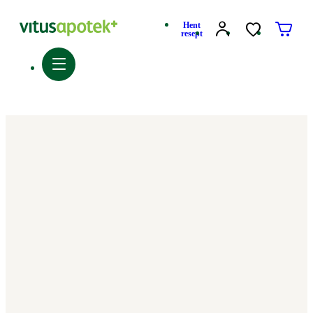
Hent
resept