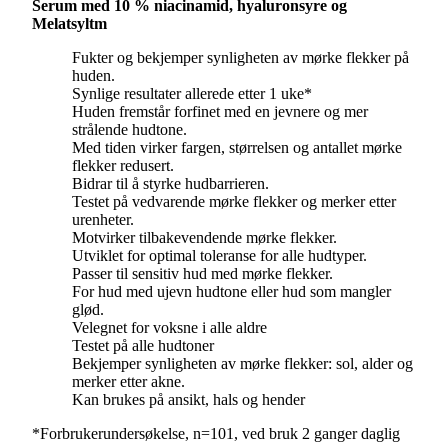
Serum med 10 % niacinamid, hyaluronsyre og
Melatsyltm
Fukter og bekjemper synligheten av mørke flekker på
huden.
Synlige resultater allerede etter 1 uke*
Huden fremstår forfinet med en jevnere og mer
strålende hudtone.
Med tiden virker fargen, størrelsen og antallet mørke
flekker redusert.
Bidrar til å styrke hudbarrieren.
Testet på vedvarende mørke flekker og merker etter
urenheter.
Motvirker tilbakevendende mørke flekker.
Utviklet for optimal toleranse for alle hudtyper.
Passer til sensitiv hud med mørke flekker.
For hud med ujevn hudtone eller hud som mangler
glød.
Velegnet for voksne i alle aldre
Testet på alle hudtoner
Bekjemper synligheten av mørke flekker: sol, alder og
merker etter akne.
Kan brukes på ansikt, hals og hender
*Forbrukerundersøkelse, n=101, ved bruk 2 ganger daglig