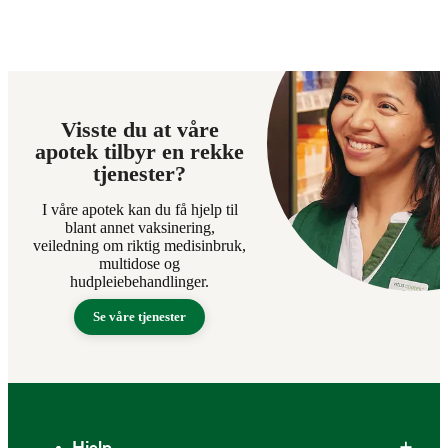
Visste du at våre
apotek tilbyr en rekke
tjenester?
I våre apotek kan du få hjelp til
blant annet vaksinering,
veiledning om riktig medisinbruk,
multidose og
hudpleiebehandlinger.
Se våre tjenester
Bunntekst
Hjelp