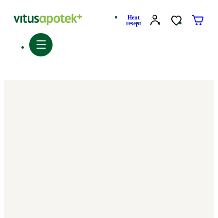
Hent
resept