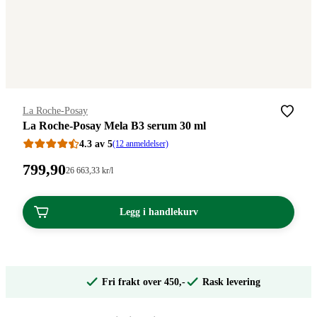
Merke
:
La Roche-Posay
La Roche-Posay Mela B3 serum 30 ml
4.3 av 5
(12 anmeldelser)
Pris:
799
,90
Stykkpris:
26 663
,33
kr
/l
26
799,90
663,33/l
kroner.
kroner.
Legg i handlekurv
Fri frakt over 450,-
Rask levering