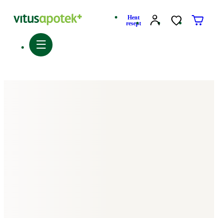
Hent
resept