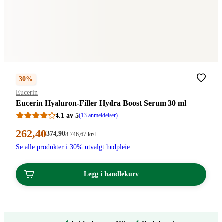
30%
Merke
:
Eucerin
Eucerin Hyaluron-Filler Hydra Boost Serum 30 ml
4.1 av 5
(13 anmeldelser)
Nåværende
262
,40
Førpris:
374
,90
Stykkpris:
8 746
,67
kr
/l
374,90
8
pris:
Se alle produkter i 30% utvalgt hudpleie
kroner.
746,67/l
262,40
kroner.
kroner.
Legg i handlekurv