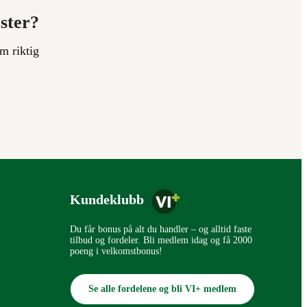
ester?
m riktig
Kundeklubb
Du får bonus på alt du handler – og alltid faste
tilbud og fordeler. Bli medlem idag og få 2000
poeng i velkomstbonus!
Se alle fordelene og bli VI+ medlem