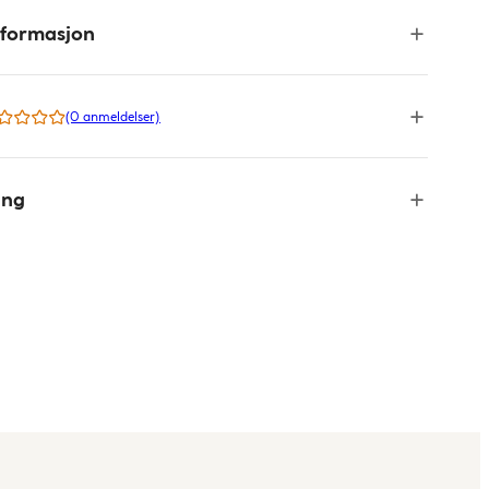
nformasjon
(0 anmeldelser)
ing