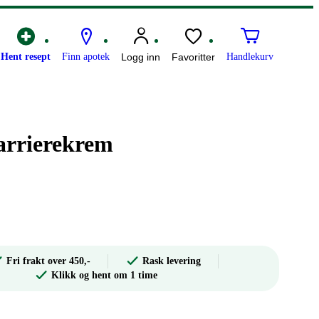
Hent resept
Finn apotek
Logg inn
Favoritter
Handlekurv
arrierekrem
Fri frakt over 450,-
Rask levering
Klikk og hent om 1 time