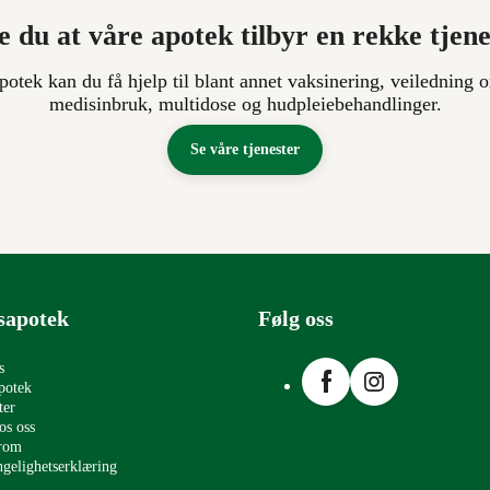
e du at våre apotek tilbyr en rekke tjen
apotek kan du få hjelp til blant annet vaksinering, veiledning o
medisinbruk, multidose og hudpleiebehandlinger.
Se våre tjenester
sapotek
Følg oss
Facebook
Instagram
s
potek
ter
os oss
erom
ngelighetserklæring