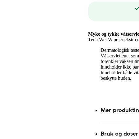
Myke og tykke våtserviet
Tena Wet Wipe er ekstra my
Dermatologisk teste
Våtserviettene, som 
forenkler vakseruti
Inneholder ikke par
Inneholder både vit
beskytte huden.
Mer produkti
Bruk og doser