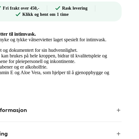
Fri frakt over 450,-
Rask levering
Klikk og hent om 1 time
ter til intimvask.
ke og tykke våtservietter laget spesielt for intimvask.
t og dokumentert for sin hudvennlighet.
kan brukes på hele kroppen, bidrar til kvalitetspleie og
nene for pleiepersonell og inkontinente.
abener og er alkoholfrie.
amin E og Aloe Vera, som hjelper til å gjenoppbygge og
nformasjon
ing