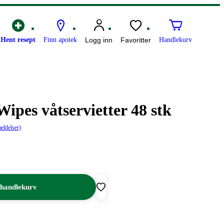
Hent resept
Finn apotek
Logg inn
Favoritter
Handlekurv
pes våtservietter 48 stk
eldelser)
 handlekurv