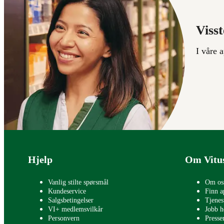
Visst
I våre 
Bunntekst
Hjelp
Om Vitu
Vanlig stilte spørsmål
Om os
Kundeservice
Finn a
Salgsbetingelser
Tjenes
VI+ medlemsvilkår
Jobb h
Personvern
Press