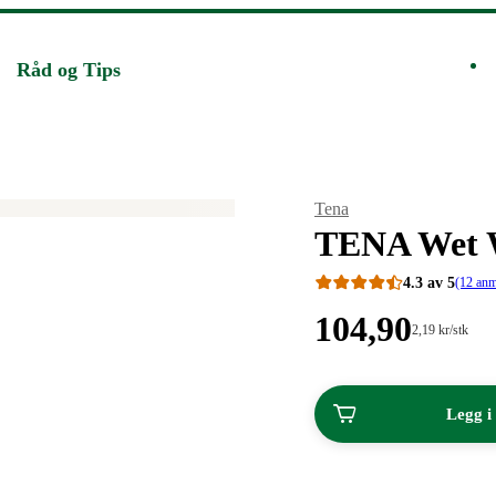
Råd og Tips
Merke
:
Tena
TENA Wet Wi
4.3 av 5
(12 anm
Pris:
104
,90
Stykkpris:
2
,19
kr
/stk
2,19/stk
104,90
kroner.
kroner.
Legg i