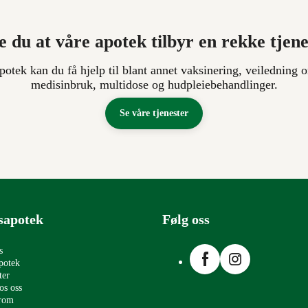
e du at våre apotek tilbyr en rekke tjen
apotek kan du få hjelp til blant annet vaksinering, veiledning o
medisinbruk, multidose og hudpleiebehandlinger.
Se våre tjenester
sapotek
Følg oss
Facebook
Instagram
s
potek
ter
os oss
erom