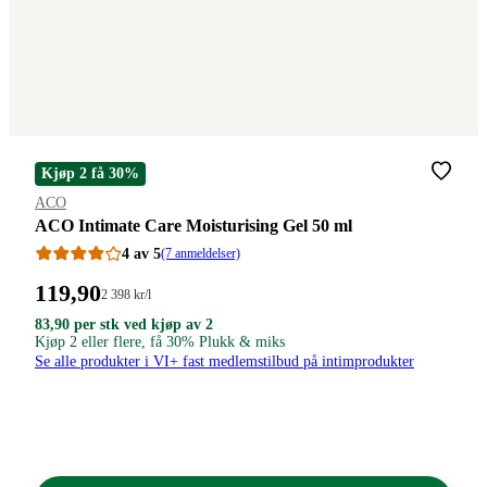
Kjøp 2 få 30%
Merke
:
ACO
ACO Intimate Care Moisturising Gel 50 ml
4 av 5
(7 anmeldelser)
Pris:
119
,90
Stykkpris:
2 398
kr
/l
2
119,90
83,90
83,90
83
,90
per stk ved kjøp av 2
398,00/l
kroner
kroner.
Kjøp 2 eller flere, få 30% Plukk & miks
kroner.
kroner.
per
Se alle produkter i VI+ fast medlemstilbud på intimprodukter
stk
ved
kjøp
av
2