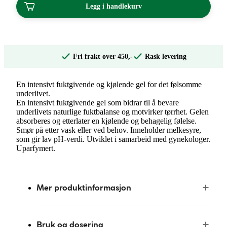
Legg i handlekurv
Fri frakt over 450,-
Rask levering
En intensivt fuktgivende og kjølende gel for det følsomme
underlivet.
En intensivt fuktgivende gel som bidrar til å bevare
underlivets naturlige fuktbalanse og motvirker tørrhet. Gelen
absorberes og etterlater en kjølende og behagelig følelse.
Smør på etter vask eller ved behov. Inneholder melkesyre,
som gir lav pH-verdi. Utviklet i samarbeid med gynekologer.
Uparfymert.
Mer produktinformasjon
Bruk og dosering