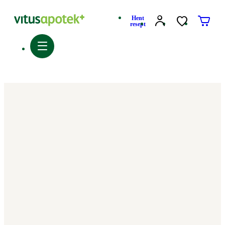
Hent
resept