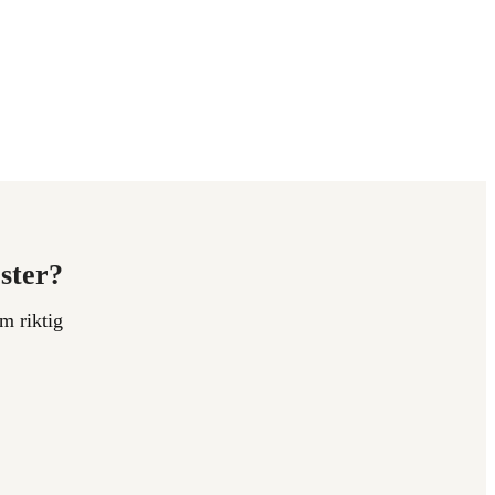
ester?
m riktig