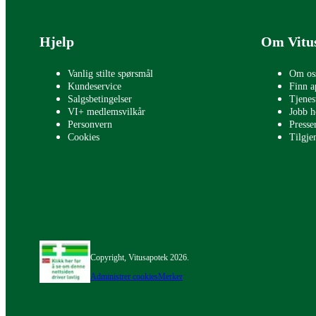
Bunntekst
Hjelp
Om Vitu
Vanlig stilte spørsmål
Om os
Kundeservice
Finn a
Salgsbetingelser
Tjenes
VI+ medlemsvilkår
Jobb h
Personvern
Press
Cookies
Tilgje
Copyright, Vitusapotek 2026.
Administrer cookies
Merker