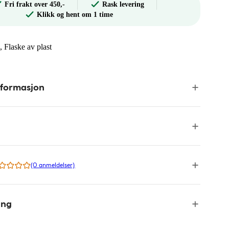
Fri frakt over 450,-
Rask levering
Klikk og hent om 1 time
, Flaske av plast
nformasjon
(0 anmeldelser)
ing