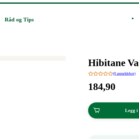
Råd og Tips
Merke
:
Hibitane V
(0 anmeldelser)
Pris:
184
,90
184,90
kroner.
Legg i