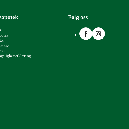
sapotek
Følg oss
Facebook
Instagram
s
potek
ter
os oss
erom
ngelighetserklæring