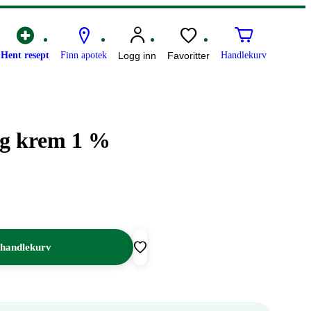
Hent resept
Finn apotek
Logg inn
Favoritter
Handlekurv
ag krem 1 %
 handlekurv