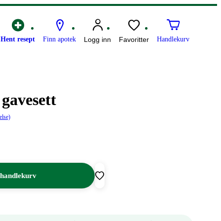
Hent resept
Finn apotek
Logg inn
Favoritter
Handlekurv
avesett
else)
 handlekurv