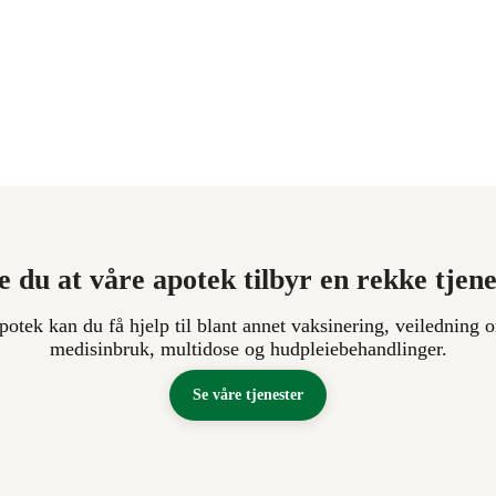
e du at våre apotek tilbyr en rekke tjen
apotek kan du få hjelp til blant annet vaksinering, veiledning o
medisinbruk, multidose og hudpleiebehandlinger.
Se våre tjenester