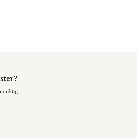
ester?
m riktig