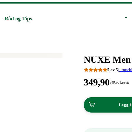
Råd og Tips
Merke
:
NUXE Men g
5 av 5
(1 anmeld
Pris:
349
,90
Stykkpris:
349
,90
kr
/sett
349,90/sett
349,90
kroner.
kroner.
Legg i