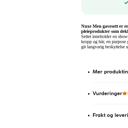
Nuxe Men gavesett er e
pleieprodukter som dekk
Settet inneholder en show
kropp og hår, en purpose 
gir langvarig beskyttelse ut
Mer produkti
Vurderinger
Frakt og lever