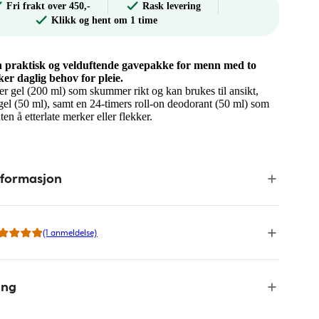
Fri frakt over 450,-
Rask levering
Klikk og hent om 1 time
n praktisk og velduftende gavepakke for menn med to
er daglig behov for pleie.
er gel (200 ml) som skummer rikt og kan brukes til ansikt,
gel (50 ml), samt en 24-timers roll-on deodorant (50 ml) som
en å etterlate merker eller flekker.​
nformasjon
(1 anmeldelse)
ing