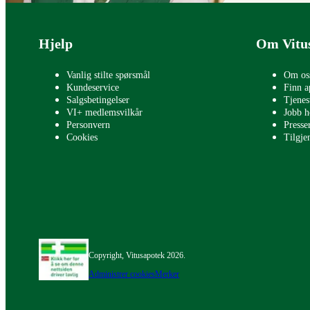
Bunntekst
Hjelp
Om Vitu
Vanlig stilte spørsmål
Om os
Kundeservice
Finn a
Salgsbetingelser
Tjenes
VI+ medlemsvilkår
Jobb h
Personvern
Press
Cookies
Tilgje
Copyright, Vitusapotek 2026.
Administrer cookies
Merker