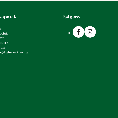
sapotek
Følg oss
Facebook
Instagram
s
potek
ter
os oss
erom
ngelighetserklæring