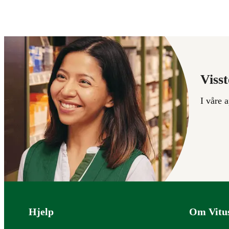
Visst
I våre 
Bunntekst
Hjelp
Om Vitu