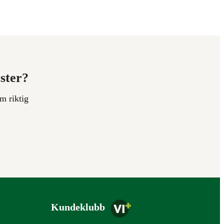
ester?
m riktig
Kundeklubb