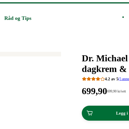
Råd og Tips
Merke
:
Dr. Michael
dagkrem & a
4.2 av 5
(5 anme
Pris:
699
,90
Stykkpris:
699
,90
kr
/sett
699,90/sett
699,90
kroner.
kroner.
Legg i