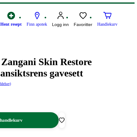
Hent resept
Finn apotek
Logg inn
Favoritter
Handlekurv
 Zangani Skin Restore
nsiktsrens gavesett
ldelser)
 handlekurv