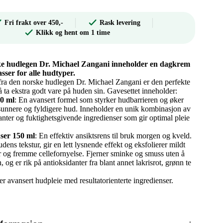
Fri frakt over 450,-
Rask levering
Klikk og hent om 1 time
ske hudlegen Dr. Michael Zangani inneholder en dagkrem
sser for alle hudtyper.
 fra den norske hudlegen Dr. Michael Zangani er den perfekte
 ta ekstra godt vare på huden sin. Gavesettet inneholder:
0 ml
: En avansert formel som styrker hudbarrieren og øker
g sunnere og fyldigere hud. Inneholder en unik kombinasjon av
danter og fuktighetsgivende ingredienser som gir optimal pleie
ser 150 ml
: En effektiv ansiktsrens til bruk morgen og kveld.
udens tekstur, gir en lett lysnende effekt og eksfolierer mildt
er og fremme cellefornyelse. Fjerner sminke og smuss uten å
n, og er rik på antioksidanter fra blant annet lakrisrot, grønn te
r avansert hudpleie med resultatorienterte ingredienser.