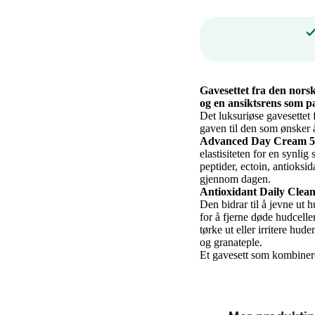
Gavesettet fra den nor
og en ansiktsrens som pa
Det luksuriøse gavesettet
gaven til den som ønsker å
Advanced Day Cream 5
elastisiteten for en synli
peptider, ectoin, antioksi
gjennom dagen.
Antioxidant Daily Clean
Den bidrar til å jevne ut h
for å fjerne døde hudcell
tørke ut eller irritere hude
og granateple.
Et gavesett som kombinere