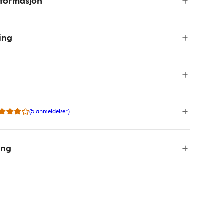
nformasjon
ing
(5 anmeldelser)
ing