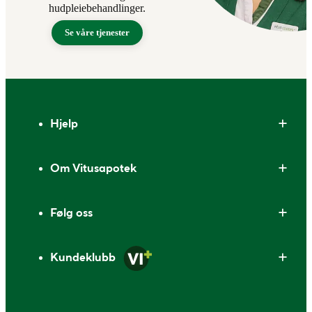
hudpleiebehandlinger.
Se våre tjenester
Bunntekst
Hjelp
Om Vitusapotek
Følg oss
Kundeklubb