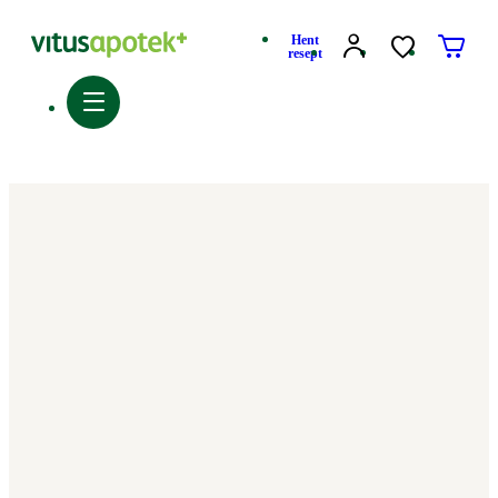
Hent
resept