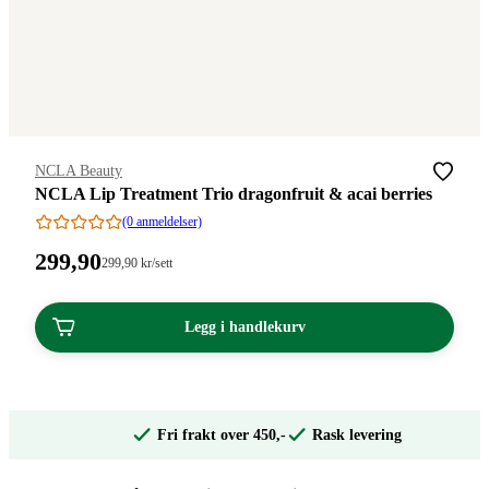
Merke
:
NCLA Beauty
NCLA Lip Treatment Trio dragonfruit & acai berries
(0 anmeldelser)
Pris:
299
,90
Stykkpris:
299
,90
kr
/sett
299,90/sett
299,90
kroner.
kroner.
Legg i handlekurv
Fri frakt over 450,-
Rask levering