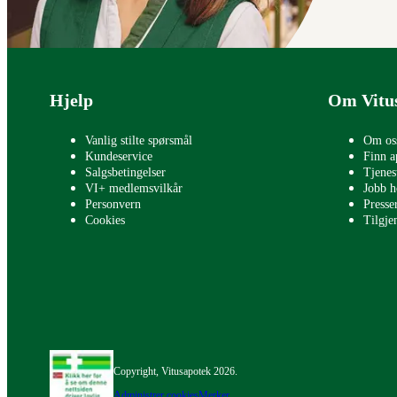
Bunntekst
Hjelp
Om Vitu
Vanlig stilte spørsmål
Om os
Kundeservice
Finn a
Salgsbetingelser
Tjenes
VI+ medlemsvilkår
Jobb h
Personvern
Press
Cookies
Tilgje
Copyright, Vitusapotek 2026.
Administrer cookies
Merker