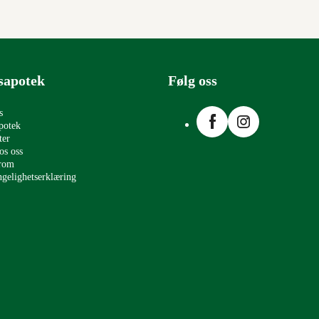
sapotek
Følg oss
Facebook
Instagram
s
potek
ter
os oss
erom
ngelighetserklæring