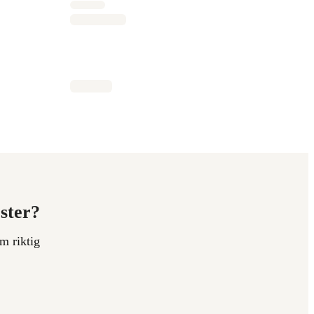
ester?
m riktig