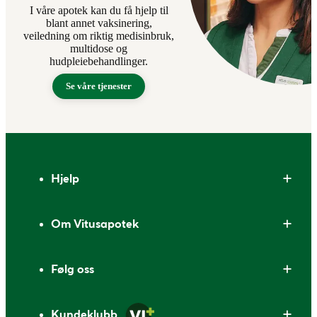
I våre apotek kan du få hjelp til
blant annet vaksinering,
veiledning om riktig medisinbruk,
multidose og
hudpleiebehandlinger.
Se våre tjenester
Bunntekst
Hjelp
Om Vitusapotek
Følg oss
Kundeklubb