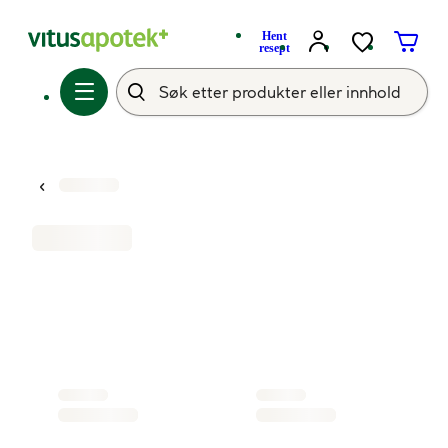
Hent
resept