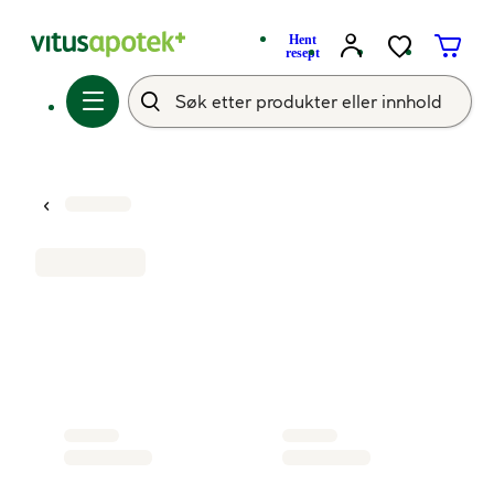
Hent
resept