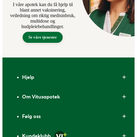
I våre apotek kan du få hjelp til
blant annet vaksinering,
veiledning om riktig medisinbruk,
multidose og
hudpleiebehandlinger.
Se våre tjenester
Bunntekst
Hjelp
Om Vitusapotek
Følg oss
Kundeklubb