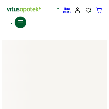
Hent
resept