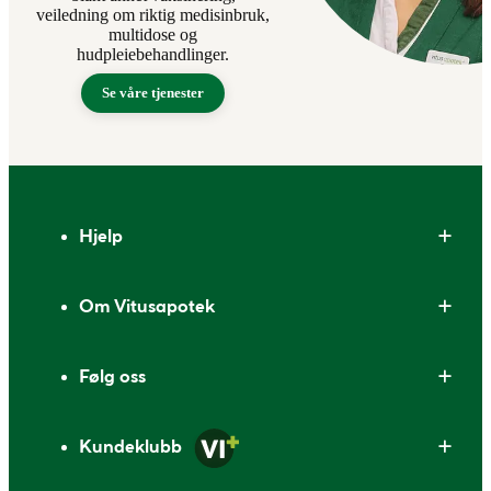
veiledning om riktig medisinbruk,
multidose og
hudpleiebehandlinger.
Se våre tjenester
Bunntekst
Hjelp
Om Vitusapotek
Følg oss
Kundeklubb