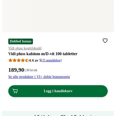
Dobbel bonus
Merke
:
Vidi pluss kosttilskudd
Vidi pluss kalsium m/D-vit 100 tabletter
4.4 av 5
(25 anmeldelser)
Pris:
189
,90
Stykkpris:
1
,90
kr
/stk
1,90/stk
189,90
Se alle produkter i VI+ doble bonuspoeng
kroner.
kroner.
Legg i handlekurv