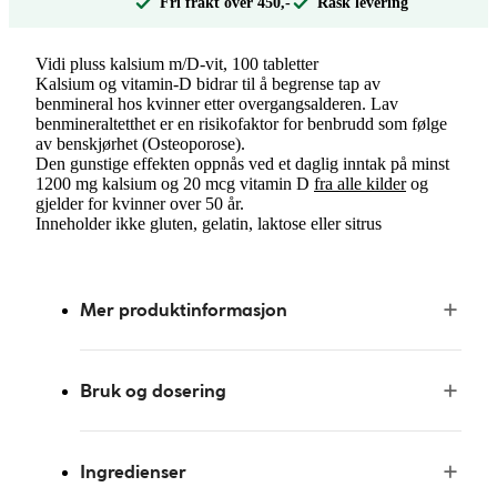
Fri frakt over 450,-
Rask levering
Vidi pluss kalsium m/D-vit, 100 tabletter
Kalsium og vitamin-D bidrar til å begrense tap av
benmineral hos kvinner etter overgangsalderen. Lav
benmineraltetthet er en risikofaktor for benbrudd som følge
av benskjørhet (Osteoporose).
Den gunstige effekten oppnås ved et daglig inntak på minst
1200 mg kalsium og 20 mcg vitamin D
fra alle kilder
og
gjelder for kvinner over 50 år.
Inneholder ikke gluten, gelatin, laktose eller sitrus
Mer produktinformasjon
Bruk og dosering
Ingredienser