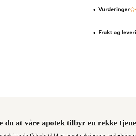
Vurderinger
Frakt og lever
e du at våre apotek tilbyr en rekke tjen
apotek kan du få hjelp til blant annet vaksinering, veiledning o