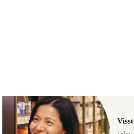
Visst
I våre 