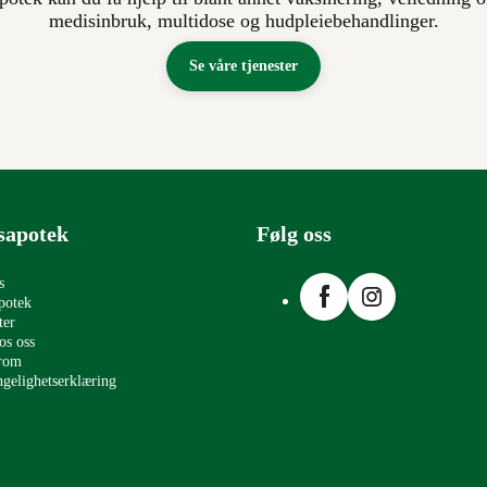
medisinbruk, multidose og hudpleiebehandlinger.
Se våre tjenester
sapotek
Følg oss
Facebook
Instagram
s
potek
ter
os oss
erom
ngelighetserklæring