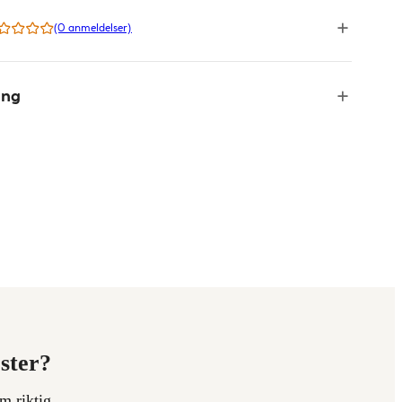
(0 anmeldelser)
ing
ester?
m riktig