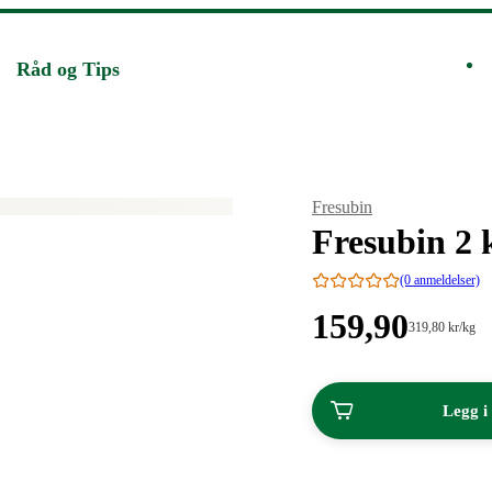
Råd og Tips
Merke
:
Fresubin
Fresubin 2 
(0 anmeldelser)
Pris:
159
,90
Stykkpris:
319
,80
kr
/kg
319,80/kg
159,90
kroner.
kroner.
Legg i