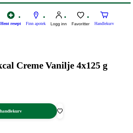
Hent resept
Finn apotek
Logg inn
Favoritter
Handlekurv
kcal Creme Vanilje 4x125 g
 handlekurv