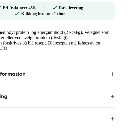
Fri frakt over 450,-
Rask levering
Klikk og hent om 1 time
d høyt protein- og energiinnhold (2 kcal/g). Velegnet som
ker eller ved svelgeproblem (dysfagi).
 forskrives på blå resept. Blåresepten må følges av en
ELFO.
nformasjon
ing