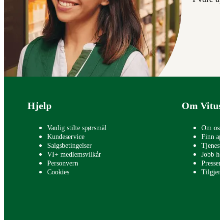
Bunntekst
Hjelp
Om Vitu
Vanlig stilte spørsmål
Om os
Kundeservice
Finn a
Salgsbetingelser
Tjenes
VI+ medlemsvilkår
Jobb h
Personvern
Press
Cookies
Tilgje