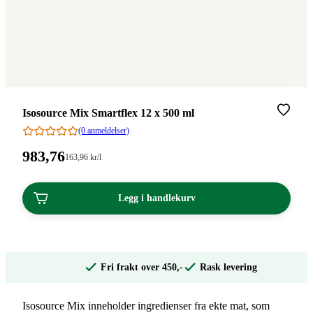
Merke
:
Isosource Mix Smartflex 12 x 500 ml
(0 anmeldelser)
Pris:
983
,76
Stykkpris:
163
,96
kr
/l
163,96/l
983,76
kroner.
kroner.
Legg i handlekurv
Fri frakt over 450,-
Rask levering
Isosource Mix inneholder ingredienser fra ekte mat, som