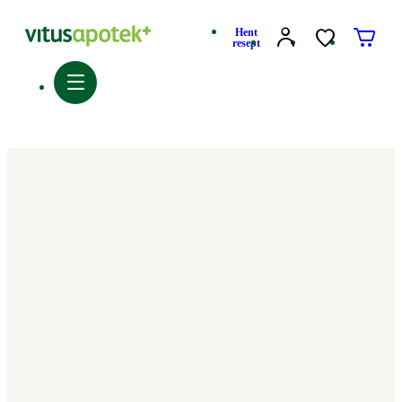
Hent
resept