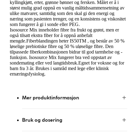
kyllingkjøtt, erter, grønne bønner og fersken. Målet er å i
størst mulig grad oppnå en vanlig måltidssammensetning av
ulike matvarer, samtidig som den skal gi den energi og
næring som pasienten trenger, og en konsistens og viskositet
som fungerer å gi i sonde eller PEG.
Isosource Mix inneholder fibre fra frukt og grønt, men er
også tilsatt ekstra fiber for å oppnå anbefalt
mengde.Fiberblandingen heter IS50TM , og består av 50 %
løselige prebiotiske fibre og 50 % uløselige fibre. Den
tilpassede fiberkombinasjonen bidrar til god tarmhelse og -
funksjon. Isosource Mix fungerer bra ved oppstart av
sondemating eller ved langtidsbruk.Egnet for voksne og for
barn fra 3 år. Brukes i samråd med lege eller klinisk
ernæringsfysiolog.
Mer produktinformasjon
Bruk og dosering