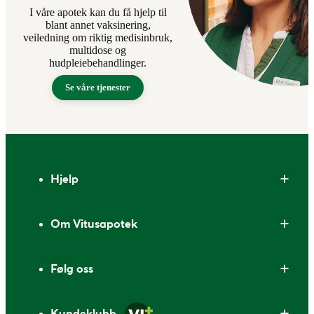
I våre apotek kan du få hjelp til
blant annet vaksinering,
veiledning om riktig medisinbruk,
multidose og
hudpleiebehandlinger.
Se våre tjenester
Bunntekst
Hjelp
Om Vitusapotek
Følg oss
Kundeklubb