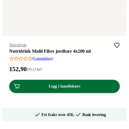
Merke
:
Nutridrink
Nutridrink Multi Fibre jordbær 4x200 ml
(0 anmeldelser)
Pris:
152
,90
Stykkpris:
191
,13
kr
/l
191,13/l
152,90
kroner.
kroner.
Legg i handlekurv
Fri frakt over 450,-
Rask levering