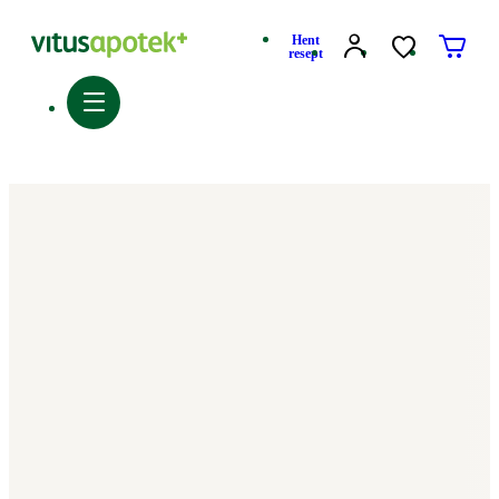
Hent
resept