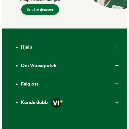
Se våre tjenester
Bunntekst
Hjelp
Om Vitusapotek
Følg oss
Kundeklubb