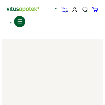
Hent
resept