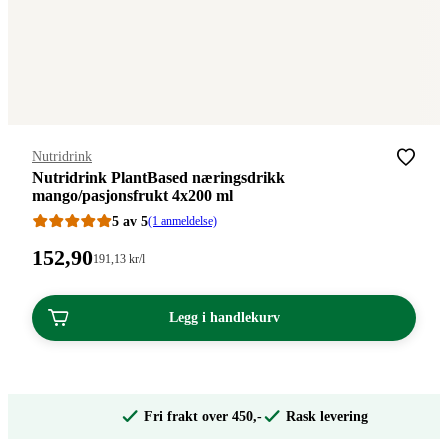
Merke
:
Nutridrink
Nutridrink PlantBased næringsdrikk
mango/pasjonsfrukt 4x200 ml
5 av 5
(1 anmeldelse)
Pris:
152
,90
Stykkpris:
191
,13
kr
/l
191,13/l
152,90
kroner.
kroner.
Legg i handlekurv
Fri frakt over 450,-
Rask levering