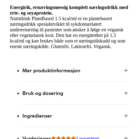
Energirik, ernæringsmessig komplett næringsdrikk med
erte- og soyaprotein.
Nutridrink PlantBased 1.5 kcal/ml er en plantebasert
næringsdrikk spesialutviklet til sykdomsrelatert
underernæring til pasienter som ønsker å følge en vegansk
eller vegetariansk kost. Den har en energitetthet på 1,5
kcal/ml og kan brukes både som et næringstilskudd og som
eneste næringskilde. Glutenfri. Laktosefri. Vegansk.
Mer produktinformasjon
Bruk og dosering
Ingredienser
Vurderinger
(1 anmeldelse)