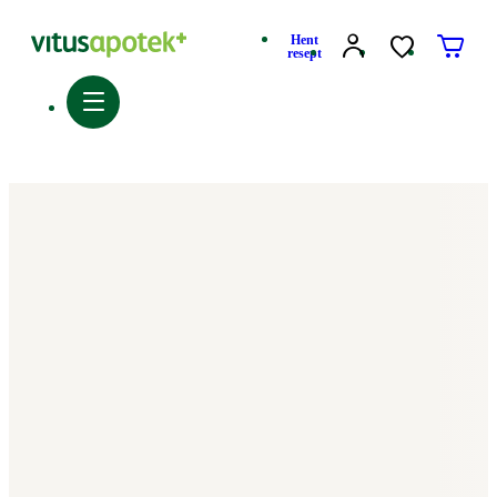
Hent
resept