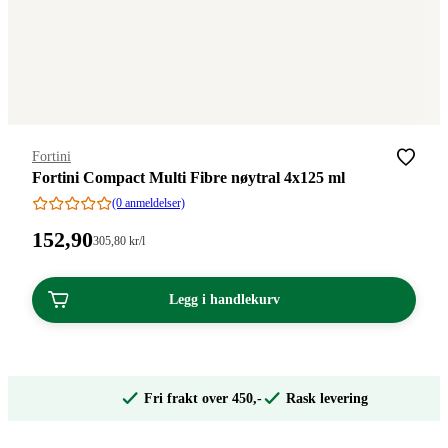
Merke
:
Fortini
Fortini Compact Multi Fibre nøytral 4x125 ml
(0 anmeldelser)
Pris:
152
,90
Stykkpris:
305
,80
kr
/l
305,80/l
152,90
kroner.
kroner.
Legg i handlekurv
Fri frakt over 450,-
Rask levering