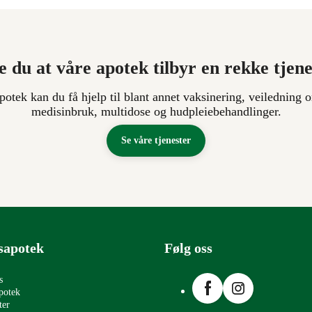
e du at våre apotek tilbyr en rekke tjen
apotek kan du få hjelp til blant annet vaksinering, veiledning o
medisinbruk, multidose og hudpleiebehandlinger.
Se våre tjenester
sapotek
Følg oss
Facebook
Instagram
s
potek
ter