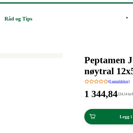
Råd og Tips
Merke
:
Peptamen J
nøytral 12x
(0 anmeldelser)
Pris:
1 344
,84
Stykkpris:
224
,14
kr
/l
224,14/l
1
kroner.
344,84
Legg i
kroner.