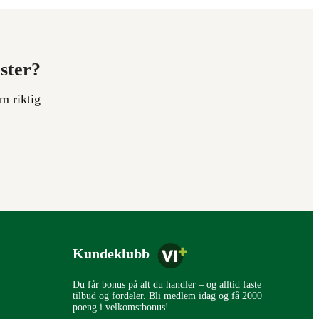
ester?
m riktig
Kundeklubb
Du får bonus på alt du handler – og alltid faste
tilbud og fordeler. Bli medlem idag og få 2000
poeng i velkomstbonus!