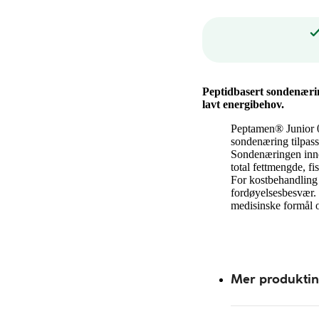
Peptidbasert sondenærin
lavt energibehov.
Peptamen® Junior 0.
sondenæring tilpass
Sondenæringen inne
total fettmengde, fi
For kostbehandling
fordøyelsesbesvær. 
medisinske formål o
Mer produkti