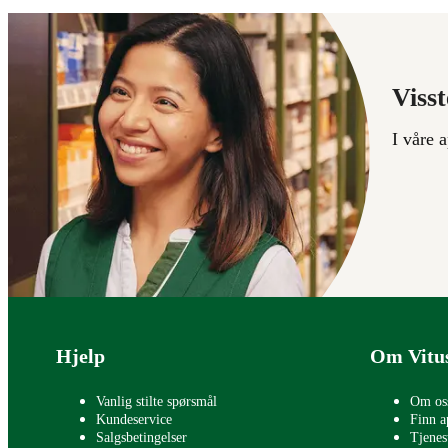
Visst
I våre 
Bunntekst
Hjelp
Om Vitu
Vanlig stilte spørsmål
Om os
Kundeservice
Finn a
Salgsbetingelser
Tjenes