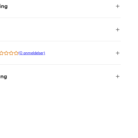
ing
(0 anmeldelser)
ing