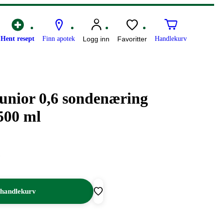
Hent resept
Finn apotek
Logg inn
Favoritter
Handlekurv
unior 0,6 sondenæring
500 ml
 handlekurv