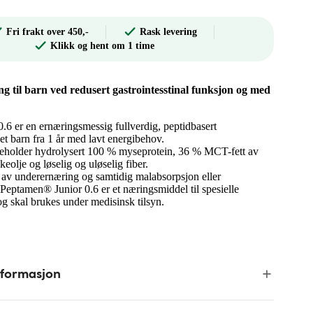
Fri frakt over 450,-
Rask levering
Klikk og hent om 1 time
g til barn ved redusert gastrointesstinal funksjon og med
6 er en ernæringsmessig fullverdig, peptidbasert
et barn fra 1 år med lavt energibehov.
holder hydrolysert 100 % myseprotein, 36 % MCT-fett av
skeolje og løselig og uløselig fiber.
 av underernæring og samtidig malabsorpsjon eller
Peptamen® Junior 0.6 er et næringsmiddel til spesielle
g skal brukes under medisinsk tilsyn.
nformasjon