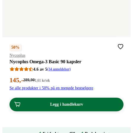
50%
Merke
:
Nycoplus
Nycoplus Omega-3 Basic 90 kapsler
4.6 av 5
(34 anmeldelser)
Nåværende
145
,-
Førpris:
289
,90
Stykkpris:
1
,61
kr
/stk
289,90
1,61/stk
pris:
Se alle produkter i 50% på en mengde bestselgere
kroner.
kroner.
145,00
kroner.
Legg i handlekurv