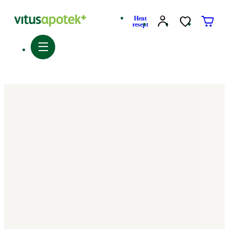
Hent
resept