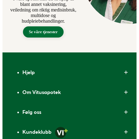
blant annet vaksinering,
veiledning om riktig medisinbruk,
multidose og
hudpleiebehandlinger.
Se våre tjenester
Bunntekst
Hjelp
Om Vitusapotek
Følg oss
Kundeklubb